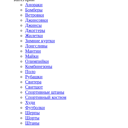
Анораки
Бомберы
Ветровки
Джинсовки
Джинсы
Джоггеры
Жилетки
Зимние куртки
Лонгсливы
Мантии
Майки
Олимпийки
Комбинезоны
Поло
Рубашки
Свитера
Свитшот
Спортивные штаны
Спортивный костюм
Худи
Футболки
Шерпы
Шорты
Штаны