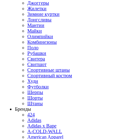
Джоггеры
Жилетки
Зимние куртки
Лонгсливы
Мантии
Майки
Олимпийки
Комбинезоны
Поло
Рубашки
Свитера
Свитшот
Спортивные штаны
Спортивный костюм
Худи
Футболки
Шерпы
Шорты
Штаны
Бренды
424
Adidas
Adidas x Bape
A-COLD-WALL
American Apparel