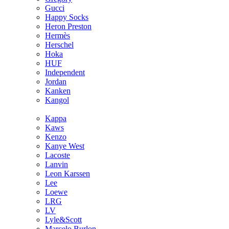
Gucci
Happy Socks
Heron Preston
Hermès
Hersсhel
Hoka
HUF
Independent
Jordan
Kanken
Kangol
Kappa
Kaws
Kenzo
Kanye West
Lacoste
Lanvin
Leon Karssen
Lee
Loewe
LRG
LV
Lyle&Scott
Marcelo Burlon