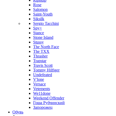
Ripndip
Rose
Salomon
Saint-Youth
Siksilk
Sergio Tacchini
Spy+
Stance
Stone Island
Stussy
The North Face
The TXX
Thrasher
Trapstar
Travis Scott
Tommy Hilfiger
Undefeated
V'lone
Versace
Vetements
We11done
Weekend Offender
Гоша Рубчинский
Запорожец
Обувь