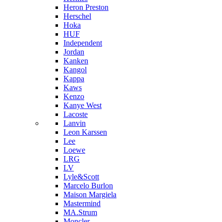
Heron Preston
Hersсhel
Hoka
HUF
Independent
Jordan
Kanken
Kangol
Kappa
Kaws
Kenzo
Kanye West
Lacoste
Lanvin
Leon Karssen
Lee
Loewe
LRG
LV
Lyle&Scott
Marcelo Burlon
Maison Margiela
Mastermind
MA.Strum
Moncler