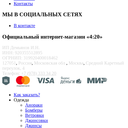
Контакты
МЫ В СОЦИАЛЬНЫХ СЕТЯХ
В контакте
Официальный интернет-магазин «4:20»
ИП Демьянов И.Н.
ИНН: 920355512895
ОГРНИП: 319920400018462
127051
,
Россия
,
Московская обл.
,
Москва
,
Средний Каретный
переулок, 4
Телефон:
+7 (978) 333 34 20
Как заказать?
Одежда
Анораки
Бомберы
Ветровки
Джинсовки
Джинсы