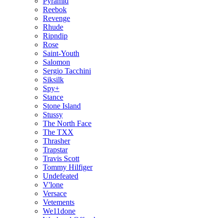
Pyramid
Reebok
Revenge
Rhude
Ripndip
Rose
Saint-Youth
Salomon
Sergio Tacchini
Siksilk
Spy+
Stance
Stone Island
Stussy
The North Face
The TXX
Thrasher
Trapstar
Travis Scott
Tommy Hilfiger
Undefeated
V'lone
Versace
Vetements
We11done