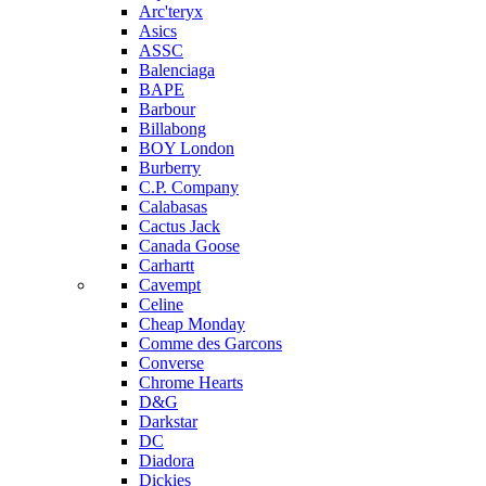
Arc'teryx
Asics
ASSC
Balenciaga
BAPE
Barbour
Billabong
BOY London
Burberry
C.P. Company
Calabasas
Cactus Jack
Canada Goose
Carhartt
Cavempt
Celine
Cheap Monday
Comme des Garcons
Converse
Chrome Hearts
D&G
Darkstar
DC
Diadora
Dickies