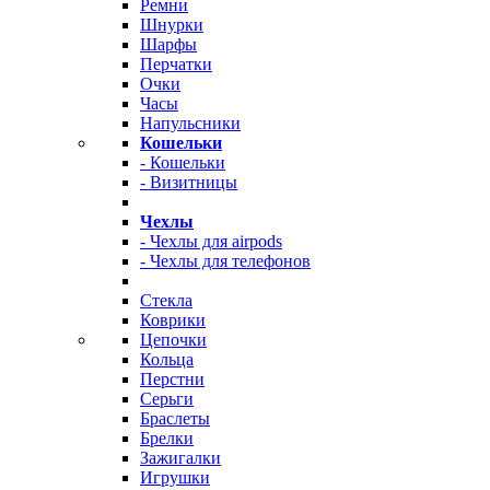
Ремни
Шнурки
Шарфы
Перчатки
Очки
Часы
Напульсники
Кошельки
- Кошельки
- Визитницы
Чехлы
- Чехлы для airpods
- Чехлы для телефонов
Стекла
Коврики
Цепочки
Кольца
Перстни
Серьги
Браслеты
Брелки
Зажигалки
Игрушки