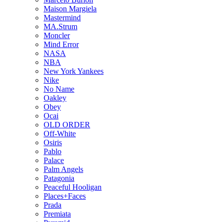
Maison Margiela
Mastermind
MA.Strum
Moncler
Mind Error
NASA
NBA
New York Yankees
Nike
No Name
Oakley
Obey
Ocai
OLD ORDER
Off-White
Osiris
Pablo
Palace
Palm Angels
Patagonia
Peaceful Hooligan
Places+Faces
Prada
Premiata