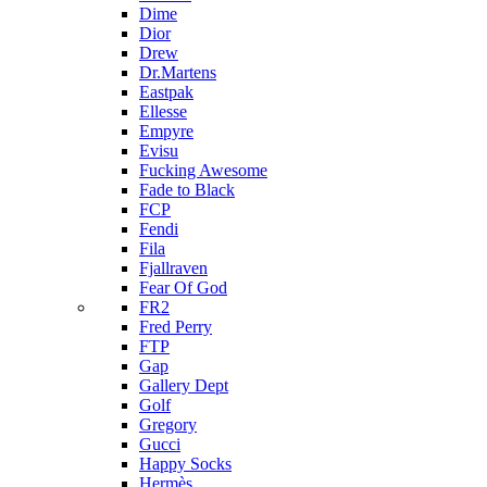
Dime
Dior
Drew
Dr.Martens
Eastpak
Ellesse
Empyre
Evisu
Fucking Awesome
Fade to Black
FCP
Fendi
Fila
Fjallraven
Fear Of God
FR2
Fred Perry
FTP
Gap
Gallery Dept
Golf
Gregory
Gucci
Happy Socks
Hermès