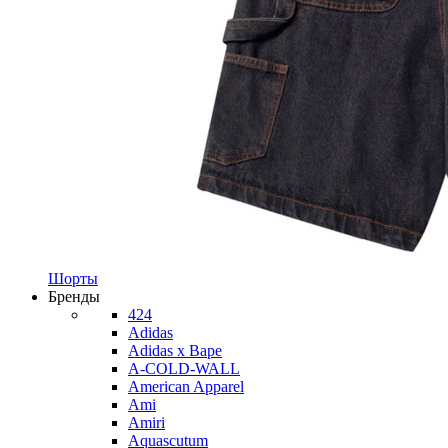
Шорты
Бренды
424
Adidas
Adidas x Bape
A-COLD-WALL
American Apparel
Ami
Amiri
Aquascutum