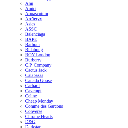
Ami
Amiri
Aquascutum
Arc'teryx
Asics
ASSC
Balenciaga
BAPE
Barbour
Billabong
BOY London
Burberry
C.P. Company
Cactus Jack
Calabasas
Canada Goose
Carhartt
Cavempt
Celine
Cheap Monday
Comme des Garcons
Converse
Chrome Hearts
D&G
Darkstar