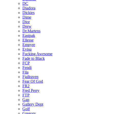
DC
Diadora
Dickies
Dime
Dior
Drew
Dr.Martens
Eastpak
Ellesse
Empyre
Evisu
Fucking Awesome
Fade to Black
FCP
Fendi
Fila
Fjallraven
Fear Of God
FR2
Fred Perry
FTP
Gap
Gallery Dept
Golf
Gregory