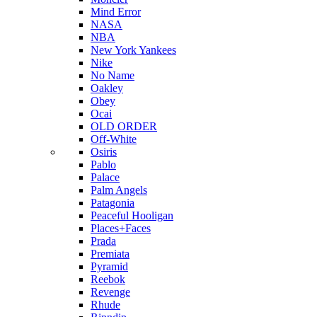
Mind Error
NASA
NBA
New York Yankees
Nike
No Name
Oakley
Obey
Ocai
OLD ORDER
Off-White
Osiris
Pablo
Palace
Palm Angels
Patagonia
Peaceful Hooligan
Places+Faces
Prada
Premiata
Pyramid
Reebok
Revenge
Rhude