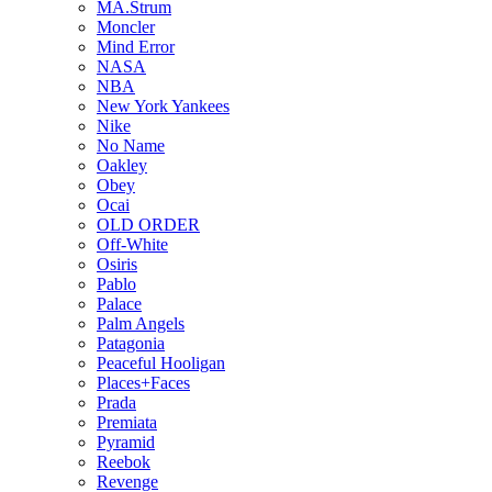
MA.Strum
Moncler
Mind Error
NASA
NBA
New York Yankees
Nike
No Name
Oakley
Obey
Ocai
OLD ORDER
Off-White
Osiris
Pablo
Palace
Palm Angels
Patagonia
Peaceful Hooligan
Places+Faces
Prada
Premiata
Pyramid
Reebok
Revenge