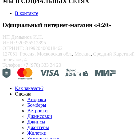
МЫ В СОЦИАЛЬНЫХ СЕТЯХ
В контакте
Официальный интернет-магазин «4:20»
ИП Демьянов И.Н.
ИНН: 920355512895
ОГРНИП: 319920400018462
127051
,
Россия
,
Московская обл.
,
Москва
,
Средний Каретный
переулок, 4
Телефон:
+7 (978) 333 34 20
Как заказать?
Одежда
Анораки
Бомберы
Ветровки
Джинсовки
Джинсы
Джоггеры
Жилетки
Зимние куртки