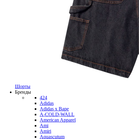
Шорты
Бренды
424
Adidas
Adidas x Bape
A-COLD-WALL
American Apparel
Ami
Amiri
Aquascutum