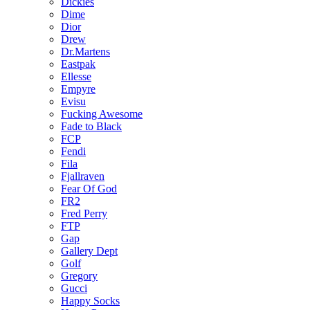
Dickies
Dime
Dior
Drew
Dr.Martens
Eastpak
Ellesse
Empyre
Evisu
Fucking Awesome
Fade to Black
FCP
Fendi
Fila
Fjallraven
Fear Of God
FR2
Fred Perry
FTP
Gap
Gallery Dept
Golf
Gregory
Gucci
Happy Socks