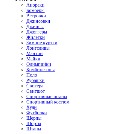
Анораки
Бомберы
Ветровки
Джинсовки
Джинсы
Джоггеры
Жилетки
Зимние куртки
Лонгсливы
Мантии
Майки
Олимпийки
Комбинезоны
Поло
Рубашки
Свитера
Свитшот
Спортивные штаны
Спортивный костюм
Худи
Футболки
Шерпы
Шорты
Штаны