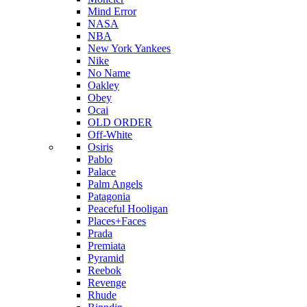
Mind Error
NASA
NBA
New York Yankees
Nike
No Name
Oakley
Obey
Ocai
OLD ORDER
Off-White
Osiris
Pablo
Palace
Palm Angels
Patagonia
Peaceful Hooligan
Places+Faces
Prada
Premiata
Pyramid
Reebok
Revenge
Rhude