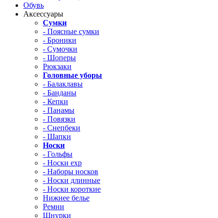
Обувь
Аксессуары
Сумки
- Поясные сумки
- Броники
- Сумочки
- Шоперы
Рюкзаки
Головные уборы
- Балаклавы
- Банданы
- Кепки
- Панамы
- Повязки
- Снепбеки
- Шапки
Носки
- Гольфы
- Носки exp
- Наборы носков
- Носки длинные
- Носки короткие
Нижнее белье
Ремни
Шнурки