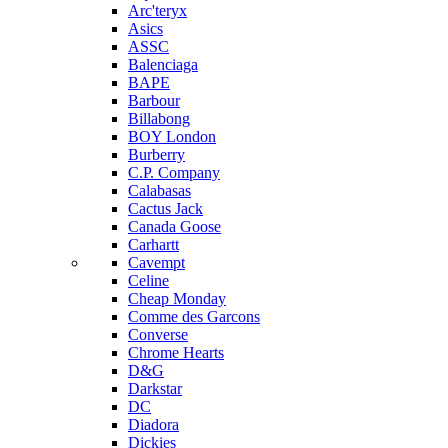
Arc'teryx
Asics
ASSC
Balenciaga
BAPE
Barbour
Billabong
BOY London
Burberry
C.P. Company
Calabasas
Cactus Jack
Canada Goose
Carhartt
Cavempt
Celine
Cheap Monday
Comme des Garcons
Converse
Chrome Hearts
D&G
Darkstar
DC
Diadora
Dickies