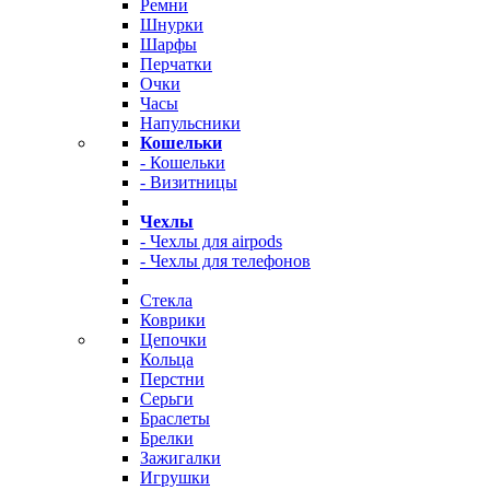
Ремни
Шнурки
Шарфы
Перчатки
Очки
Часы
Напульсники
Кошельки
- Кошельки
- Визитницы
Чехлы
- Чехлы для airpods
- Чехлы для телефонов
Стекла
Коврики
Цепочки
Кольца
Перстни
Серьги
Браслеты
Брелки
Зажигалки
Игрушки