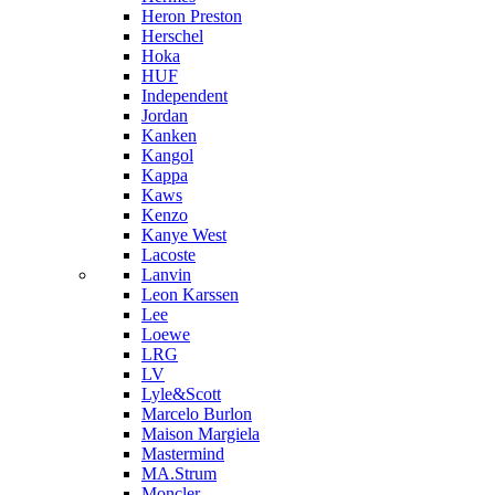
Heron Preston
Hersсhel
Hoka
HUF
Independent
Jordan
Kanken
Kangol
Kappa
Kaws
Kenzo
Kanye West
Lacoste
Lanvin
Leon Karssen
Lee
Loewe
LRG
LV
Lyle&Scott
Marcelo Burlon
Maison Margiela
Mastermind
MA.Strum
Moncler