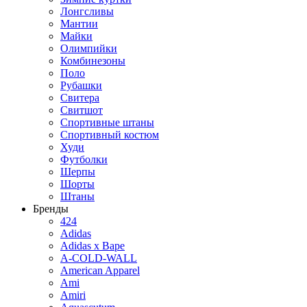
Лонгсливы
Мантии
Майки
Олимпийки
Комбинезоны
Поло
Рубашки
Свитера
Свитшот
Спортивные штаны
Спортивный костюм
Худи
Футболки
Шерпы
Шорты
Штаны
Бренды
424
Adidas
Adidas x Bape
A-COLD-WALL
American Apparel
Ami
Amiri