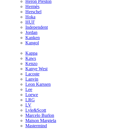
Heron Preston
Hermès
Hersсhel
Hoka
HUF
Independent
Jordan
Kanken
Kangol
Kappa
Kaws
Kenzo
Kanye West
Lacoste
Lanvin
Leon Karssen
Lee
Loewe
LRG
LV
Lyle&Scott
Marcelo Burlon
Maison Margiela
Mastermind