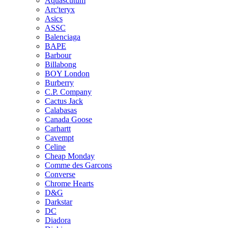
Aquascutum
Arc'teryx
Asics
ASSC
Balenciaga
BAPE
Barbour
Billabong
BOY London
Burberry
C.P. Company
Cactus Jack
Calabasas
Canada Goose
Carhartt
Cavempt
Celine
Cheap Monday
Comme des Garcons
Converse
Chrome Hearts
D&G
Darkstar
DC
Diadora