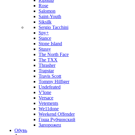
Ripndip
Rose
Salomon
Saint-Youth
Siksilk
Sergio Tacchini
Spy+
Stance
Stone Island
Stussy
The North Face
The TXX
Thrasher
Trapstar
Travis Scott
Tommy Hilfiger
Undefeated
V'lone
Versace
Vetements
We11done
Weekend Offender
Гоша Рубчинский
Запорожец
Обувь