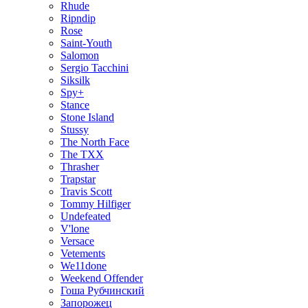
Rhude
Ripndip
Rose
Saint-Youth
Salomon
Sergio Tacchini
Siksilk
Spy+
Stance
Stone Island
Stussy
The North Face
The TXX
Thrasher
Trapstar
Travis Scott
Tommy Hilfiger
Undefeated
V'lone
Versace
Vetements
We11done
Weekend Offender
Гоша Рубчинский
Запорожец