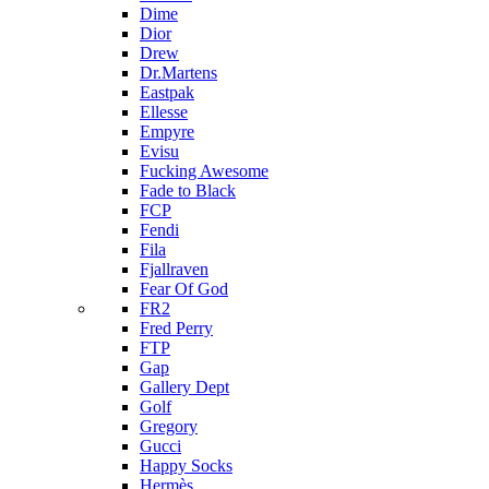
Dime
Dior
Drew
Dr.Martens
Eastpak
Ellesse
Empyre
Evisu
Fucking Awesome
Fade to Black
FCP
Fendi
Fila
Fjallraven
Fear Of God
FR2
Fred Perry
FTP
Gap
Gallery Dept
Golf
Gregory
Gucci
Happy Socks
Hermès