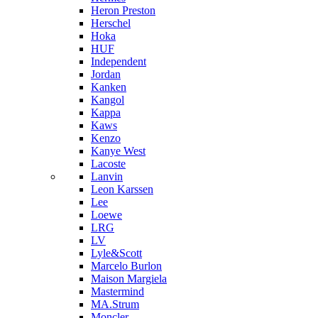
Heron Preston
Hersсhel
Hoka
HUF
Independent
Jordan
Kanken
Kangol
Kappa
Kaws
Kenzo
Kanye West
Lacoste
Lanvin
Leon Karssen
Lee
Loewe
LRG
LV
Lyle&Scott
Marcelo Burlon
Maison Margiela
Mastermind
MA.Strum
Moncler