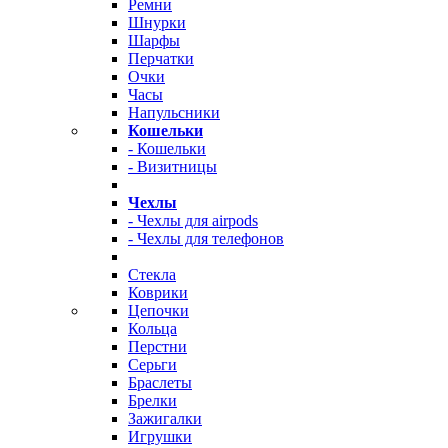
Ремни
Шнурки
Шарфы
Перчатки
Очки
Часы
Напульсники
Кошельки
- Кошельки
- Визитницы
Чехлы
- Чехлы для airpods
- Чехлы для телефонов
Стекла
Коврики
Цепочки
Кольца
Перстни
Серьги
Браслеты
Брелки
Зажигалки
Игрушки