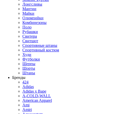
Лонгсливы
Мантии
Майки
Олимпийки
Комбинезоны
Поло
Рубашки
Свитера
Свитшот
Спортивные штаны
Спортивный костюм
Худи
Футболки
Шерпы
Шорты
Штаны
Бренды
424
Adidas
Adidas x Bape
A-COLD-WALL
American Apparel
Ami
Amiri