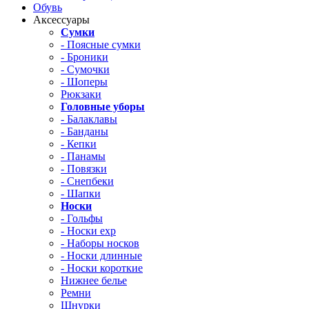
Обувь
Аксессуары
Сумки
- Поясные сумки
- Броники
- Сумочки
- Шоперы
Рюкзаки
Головные уборы
- Балаклавы
- Банданы
- Кепки
- Панамы
- Повязки
- Снепбеки
- Шапки
Носки
- Гольфы
- Носки exp
- Наборы носков
- Носки длинные
- Носки короткие
Нижнее белье
Ремни
Шнурки