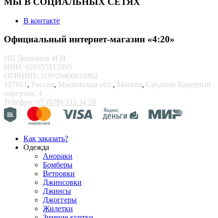
МЫ В СОЦИАЛЬНЫХ СЕТЯХ
В контакте
Официальный интернет-магазин «4:20»
ИП Демьянов И.Н.
ИНН: 920355512895
ОГРНИП: 319920400018462
127051
,
Россия
,
Московская обл.
,
Москва
,
Средний Каретный
переулок, 4
Телефон:
+7 (978) 333 34 20
Как заказать?
Одежда
Анораки
Бомберы
Ветровки
Джинсовки
Джинсы
Джоггеры
Жилетки
Зимние куртки