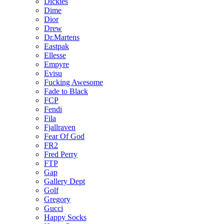
Dickies
Dime
Dior
Drew
Dr.Martens
Eastpak
Ellesse
Empyre
Evisu
Fucking Awesome
Fade to Black
FCP
Fendi
Fila
Fjallraven
Fear Of God
FR2
Fred Perry
FTP
Gap
Gallery Dept
Golf
Gregory
Gucci
Happy Socks