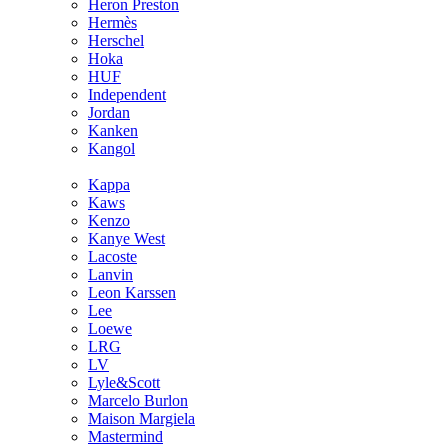
Heron Preston
Hermès
Hersсhel
Hoka
HUF
Independent
Jordan
Kanken
Kangol
Kappa
Kaws
Kenzo
Kanye West
Lacoste
Lanvin
Leon Karssen
Lee
Loewe
LRG
LV
Lyle&Scott
Marcelo Burlon
Maison Margiela
Mastermind