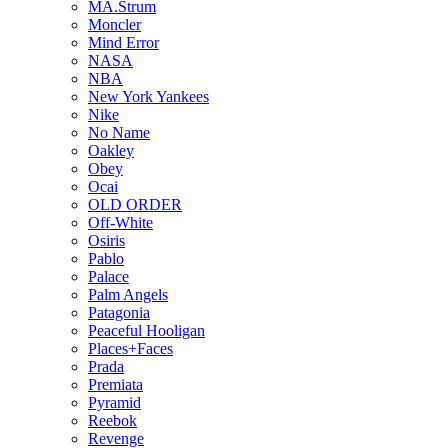
MA.Strum
Moncler
Mind Error
NASA
NBA
New York Yankees
Nike
No Name
Oakley
Obey
Ocai
OLD ORDER
Off-White
Osiris
Pablo
Palace
Palm Angels
Patagonia
Peaceful Hooligan
Places+Faces
Prada
Premiata
Pyramid
Reebok
Revenge