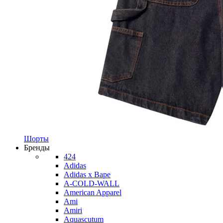
Шорты
Бренды
424
Adidas
Adidas x Bape
A-COLD-WALL
American Apparel
Ami
Amiri
Aquascutum