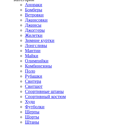
Анораки
Бомберы
Ветровки
Джинсовки
Джинсы
Джоггеры
Жилетки
Зимние куртки
Лонгсливы
Мантии
Майки
Олимпийки
Комбинезоны
Поло
Рубашки
Свитера
Свитшот
Спортивные штаны
Спортивный костюм
Худи
Футболки
Шерпы
Шорты
Штаны