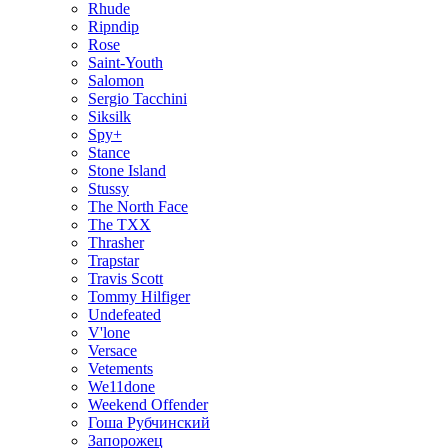
Rhude
Ripndip
Rose
Saint-Youth
Salomon
Sergio Tacchini
Siksilk
Spy+
Stance
Stone Island
Stussy
The North Face
The TXX
Thrasher
Trapstar
Travis Scott
Tommy Hilfiger
Undefeated
V'lone
Versace
Vetements
We11done
Weekend Offender
Гоша Рубчинский
Запорожец