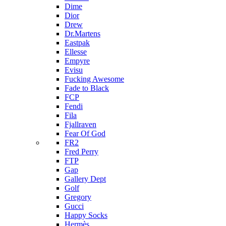
Dime
Dior
Drew
Dr.Martens
Eastpak
Ellesse
Empyre
Evisu
Fucking Awesome
Fade to Black
FCP
Fendi
Fila
Fjallraven
Fear Of God
FR2
Fred Perry
FTP
Gap
Gallery Dept
Golf
Gregory
Gucci
Happy Socks
Hermès