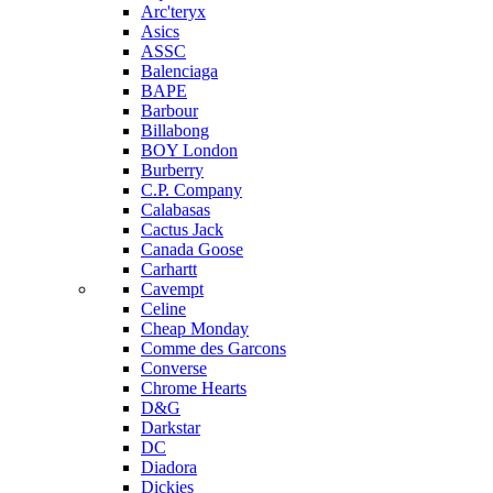
Arc'teryx
Asics
ASSC
Balenciaga
BAPE
Barbour
Billabong
BOY London
Burberry
C.P. Company
Calabasas
Cactus Jack
Canada Goose
Carhartt
Cavempt
Celine
Cheap Monday
Comme des Garcons
Converse
Chrome Hearts
D&G
Darkstar
DC
Diadora
Dickies