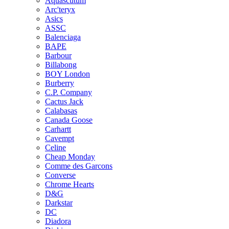
Aquascutum
Arc'teryx
Asics
ASSC
Balenciaga
BAPE
Barbour
Billabong
BOY London
Burberry
C.P. Company
Cactus Jack
Calabasas
Canada Goose
Carhartt
Cavempt
Celine
Cheap Monday
Comme des Garcons
Converse
Chrome Hearts
D&G
Darkstar
DC
Diadora