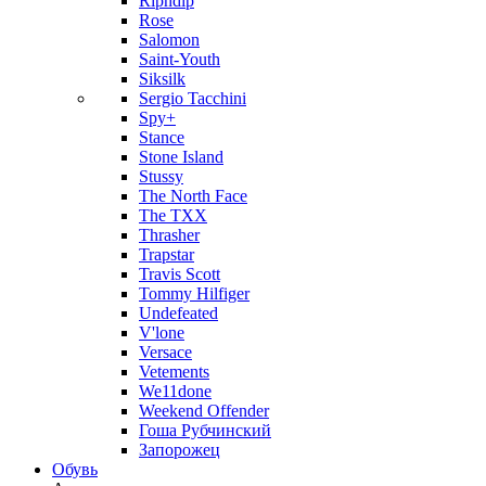
Ripndip
Rose
Salomon
Saint-Youth
Siksilk
Sergio Tacchini
Spy+
Stance
Stone Island
Stussy
The North Face
The TXX
Thrasher
Trapstar
Travis Scott
Tommy Hilfiger
Undefeated
V'lone
Versace
Vetements
We11done
Weekend Offender
Гоша Рубчинский
Запорожец
Обувь