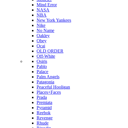
Mind Error
NASA
NBA
New York Yankees
Nike
No Name
Oakley
Obey
Ocai
OLD ORDER
Off-White
Osiris
Pablo
Palace
Palm Angels
Patagonia
Peaceful Hooligan
Places+Faces
Prada
Premiata
Pyramid
Reebok
Revenge
Rhude