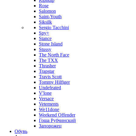
Ripndip
Rose
Salomon
Saint-Youth
Siksilk
Sergio Tacchini
Spy+
Stance
Stone Island
Stussy
The North Face
The TXX
Thrasher
Trapstar
Travis Scott
Tommy Hilfiger
Undefeated
V'lone
Versace
Vetements
We11done
Weekend Offender
Гоша Рубчинский
Запорожец
Обувь