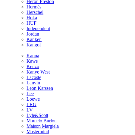
Heron Preston
Hermès
Hersсhel
Hoka
HUF
Independent
Jordan
Kanken
Kangol
Kappa
Kaws
Kenzo
Kanye West
Lacoste
Lanvin
Leon Karssen
Lee
Loewe
LRG
LV
Lyle&Scott
Marcelo Burlon
Maison Margiela
Mastermind