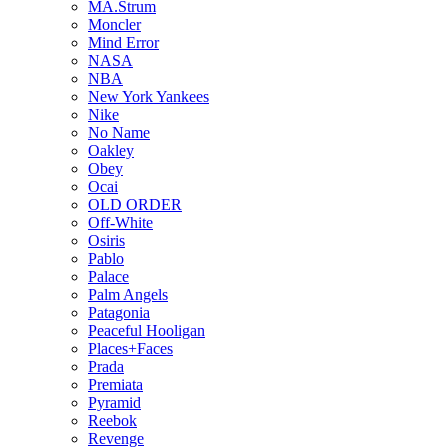
MA.Strum
Moncler
Mind Error
NASA
NBA
New York Yankees
Nike
No Name
Oakley
Obey
Ocai
OLD ORDER
Off-White
Osiris
Pablo
Palace
Palm Angels
Patagonia
Peaceful Hooligan
Places+Faces
Prada
Premiata
Pyramid
Reebok
Revenge