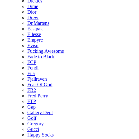
Dickies
Dime
Dior
Drew
Dr.Martens
Eastpak
Ellesse
Empyre
Evisu
Fucking Awesome
Fade to Black
FCP
Fendi
Fila
Fjallraven
Fear Of God
FR2
Fred Perry
FTP
Gap
Gallery Dept
Golf
Gregory
Gucci
Happy Socks