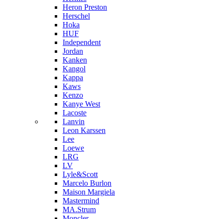
Heron Preston
Hersсhel
Hoka
HUF
Independent
Jordan
Kanken
Kangol
Kappa
Kaws
Kenzo
Kanye West
Lacoste
Lanvin
Leon Karssen
Lee
Loewe
LRG
LV
Lyle&Scott
Marcelo Burlon
Maison Margiela
Mastermind
MA.Strum
Moncler