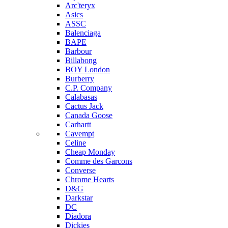
Arc'teryx
Asics
ASSC
Balenciaga
BAPE
Barbour
Billabong
BOY London
Burberry
C.P. Company
Calabasas
Cactus Jack
Canada Goose
Carhartt
Cavempt
Celine
Cheap Monday
Comme des Garcons
Converse
Chrome Hearts
D&G
Darkstar
DC
Diadora
Dickies