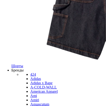
Шорты
Бренды
424
Adidas
Adidas x Bape
A-COLD-WALL
American Apparel
Ami
Amiri
Aquascutum