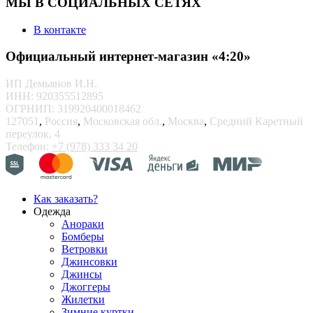
МЫ В СОЦИАЛЬНЫХ СЕТЯХ
В контакте
Официальный интернет-магазин «4:20»
ИП Демьянов И.Н.
ИНН: 920355512895
ОГРНИП: 319920400018462
127051
,
Россия
,
Московская обл.
,
Москва
,
Средний Каретный
переулок, 4
Телефон:
+7 (978) 333 34 20
Как заказать?
Одежда
Анораки
Бомберы
Ветровки
Джинсовки
Джинсы
Джоггеры
Жилетки
Зимние куртки