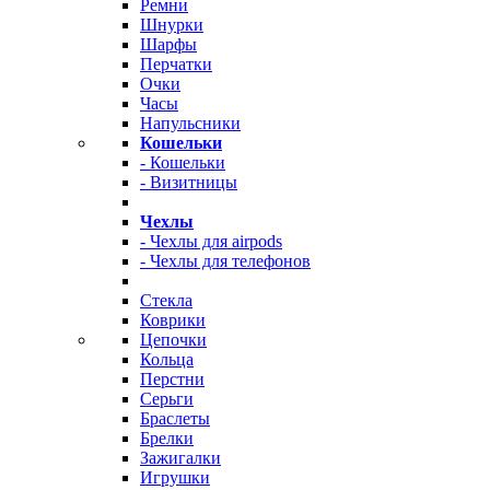
Ремни
Шнурки
Шарфы
Перчатки
Очки
Часы
Напульсники
Кошельки
- Кошельки
- Визитницы
Чехлы
- Чехлы для airpods
- Чехлы для телефонов
Стекла
Коврики
Цепочки
Кольца
Перстни
Серьги
Браслеты
Брелки
Зажигалки
Игрушки