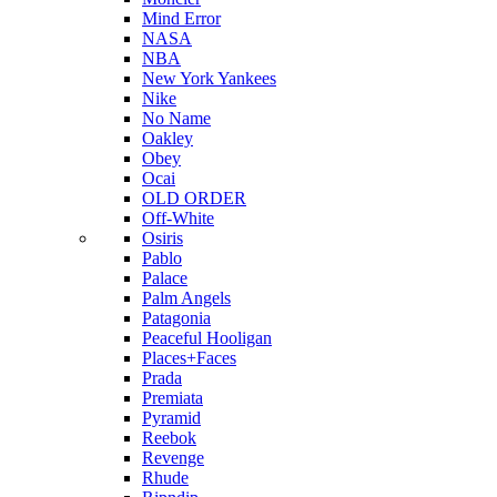
Mind Error
NASA
NBA
New York Yankees
Nike
No Name
Oakley
Obey
Ocai
OLD ORDER
Off-White
Osiris
Pablo
Palace
Palm Angels
Patagonia
Peaceful Hooligan
Places+Faces
Prada
Premiata
Pyramid
Reebok
Revenge
Rhude