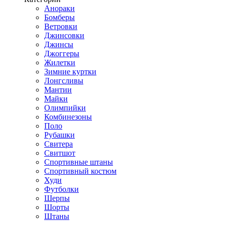
Анораки
Бомберы
Ветровки
Джинсовки
Джинсы
Джоггеры
Жилетки
Зимние куртки
Лонгсливы
Мантии
Майки
Олимпийки
Комбинезоны
Поло
Рубашки
Свитера
Свитшот
Спортивные штаны
Спортивный костюм
Худи
Футболки
Шерпы
Шорты
Штаны