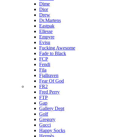
Dime
Dior
Drew
Dr.Martens
Eastpak
Ellesse
Empyre
Evisu
Fucking Awesome
Fade to Black
FCP
Fendi
Fila
Fjallraven
Fear Of God
FR2
Fred Perry
FTP
Gap
Gallery Dept
Golf
Gregory
Gucci
Happy Socks
Hermès