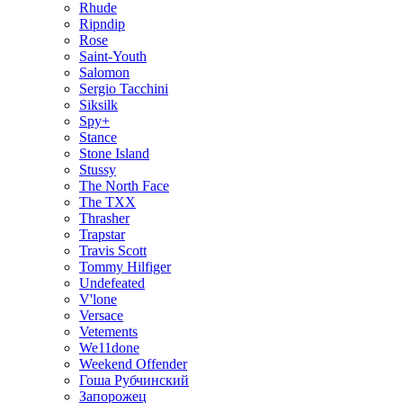
Rhude
Ripndip
Rose
Saint-Youth
Salomon
Sergio Tacchini
Siksilk
Spy+
Stance
Stone Island
Stussy
The North Face
The TXX
Thrasher
Trapstar
Travis Scott
Tommy Hilfiger
Undefeated
V'lone
Versace
Vetements
We11done
Weekend Offender
Гоша Рубчинский
Запорожец