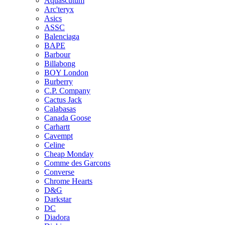
Aquascutum
Arc'teryx
Asics
ASSC
Balenciaga
BAPE
Barbour
Billabong
BOY London
Burberry
C.P. Company
Cactus Jack
Calabasas
Canada Goose
Carhartt
Cavempt
Celine
Cheap Monday
Comme des Garcons
Converse
Chrome Hearts
D&G
Darkstar
DC
Diadora