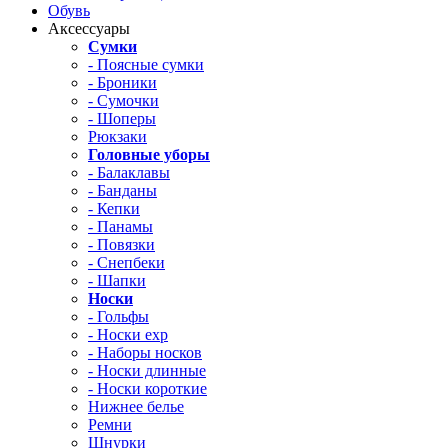
Обувь
Аксессуары
Сумки
- Поясные сумки
- Броники
- Сумочки
- Шоперы
Рюкзаки
Головные уборы
- Балаклавы
- Банданы
- Кепки
- Панамы
- Повязки
- Снепбеки
- Шапки
Носки
- Гольфы
- Носки exp
- Наборы носков
- Носки длинные
- Носки короткие
Нижнее белье
Ремни
Шнурки