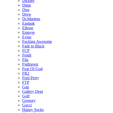
Dickies
Dime
Dior
Drew
Dr.Martens
Eastpak
Ellesse
Empyre
Evisu
Fucking Awesome
Fade to Black
FCP
Fendi
Fila
Fjallraven
Fear Of God
FR2
Fred Perry
FTP
Gap
Gallery Dept
Golf
Gregory
Gucci
Happy Socks