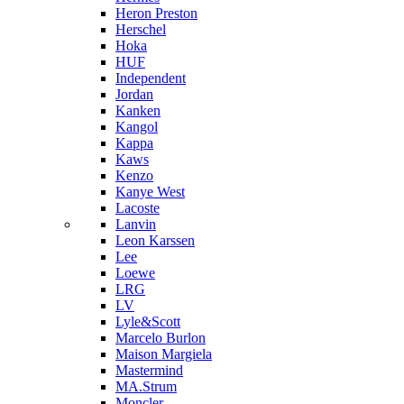
Heron Preston
Hersсhel
Hoka
HUF
Independent
Jordan
Kanken
Kangol
Kappa
Kaws
Kenzo
Kanye West
Lacoste
Lanvin
Leon Karssen
Lee
Loewe
LRG
LV
Lyle&Scott
Marcelo Burlon
Maison Margiela
Mastermind
MA.Strum
Moncler