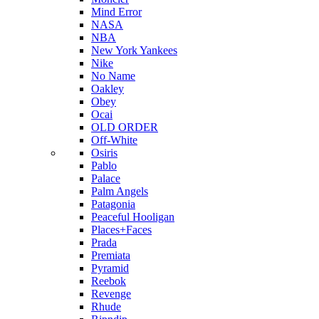
Mind Error
NASA
NBA
New York Yankees
Nike
No Name
Oakley
Obey
Ocai
OLD ORDER
Off-White
Osiris
Pablo
Palace
Palm Angels
Patagonia
Peaceful Hooligan
Places+Faces
Prada
Premiata
Pyramid
Reebok
Revenge
Rhude