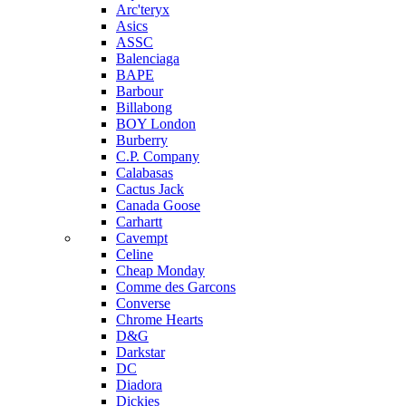
Arc'teryx
Asics
ASSC
Balenciaga
BAPE
Barbour
Billabong
BOY London
Burberry
C.P. Company
Calabasas
Cactus Jack
Canada Goose
Carhartt
Cavempt
Celine
Cheap Monday
Comme des Garcons
Converse
Chrome Hearts
D&G
Darkstar
DC
Diadora
Dickies