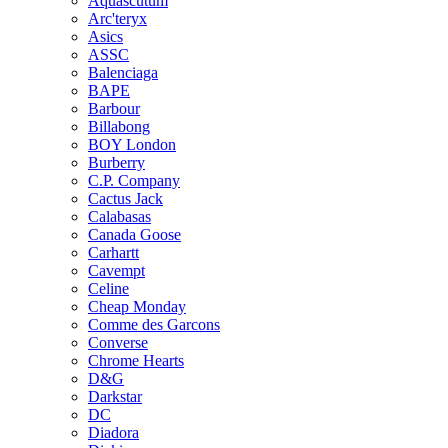
Aquascutum
Arc'teryx
Asics
ASSC
Balenciaga
BAPE
Barbour
Billabong
BOY London
Burberry
C.P. Company
Cactus Jack
Calabasas
Canada Goose
Carhartt
Cavempt
Celine
Cheap Monday
Comme des Garcons
Converse
Chrome Hearts
D&G
Darkstar
DC
Diadora