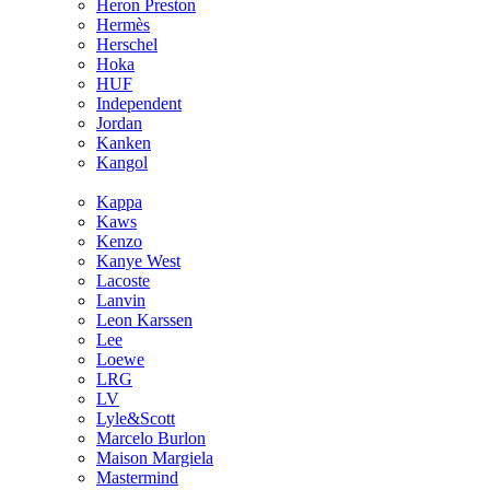
Heron Preston
Hermès
Hersсhel
Hoka
HUF
Independent
Jordan
Kanken
Kangol
Kappa
Kaws
Kenzo
Kanye West
Lacoste
Lanvin
Leon Karssen
Lee
Loewe
LRG
LV
Lyle&Scott
Marcelo Burlon
Maison Margiela
Mastermind