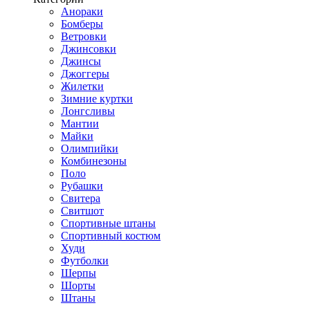
Анораки
Бомберы
Ветровки
Джинсовки
Джинсы
Джоггеры
Жилетки
Зимние куртки
Лонгсливы
Мантии
Майки
Олимпийки
Комбинезоны
Поло
Рубашки
Свитера
Свитшот
Спортивные штаны
Спортивный костюм
Худи
Футболки
Шерпы
Шорты
Штаны