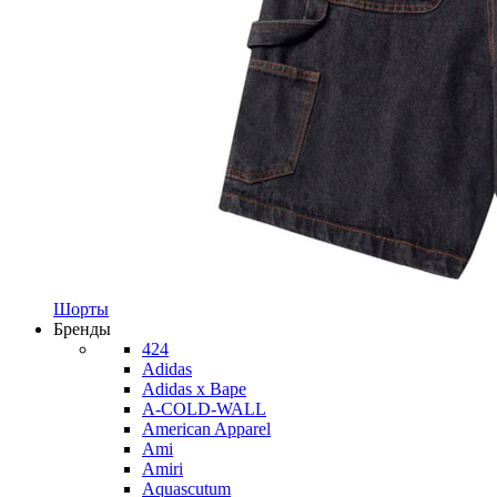
Шорты
Бренды
424
Adidas
Adidas x Bape
A-COLD-WALL
American Apparel
Ami
Amiri
Aquascutum