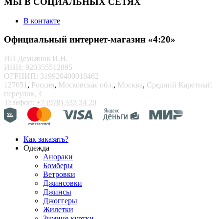
МЫ В СОЦИАЛЬНЫХ СЕТЯХ
В контакте
Официальный интернет-магазин «4:20»
ИП Демьянов И.Н.
ИНН: 920355512895
ОГРНИП: 319920400018462
127051
,
Россия
,
Московская обл.
,
Москва
,
Средний Каретный
переулок, 4
Телефон:
+7 (978) 333 34 20
Как заказать?
Одежда
Анораки
Бомберы
Ветровки
Джинсовки
Джинсы
Джоггеры
Жилетки
Зимние куртки