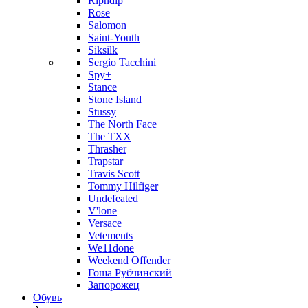
Ripndip
Rose
Salomon
Saint-Youth
Siksilk
Sergio Tacchini
Spy+
Stance
Stone Island
Stussy
The North Face
The TXX
Thrasher
Trapstar
Travis Scott
Tommy Hilfiger
Undefeated
V'lone
Versace
Vetements
We11done
Weekend Offender
Гоша Рубчинский
Запорожец
Обувь