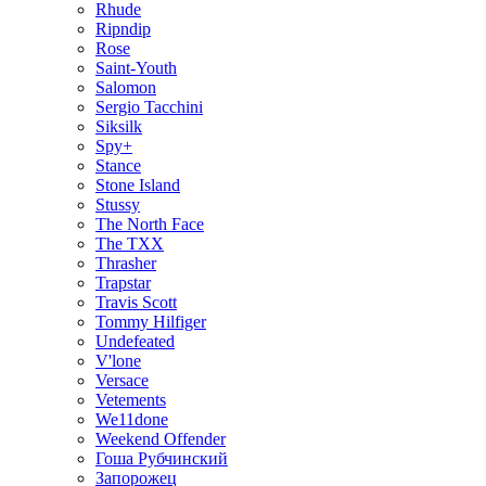
Rhude
Ripndip
Rose
Saint-Youth
Salomon
Sergio Tacchini
Siksilk
Spy+
Stance
Stone Island
Stussy
The North Face
The TXX
Thrasher
Trapstar
Travis Scott
Tommy Hilfiger
Undefeated
V'lone
Versace
Vetements
We11done
Weekend Offender
Гоша Рубчинский
Запорожец