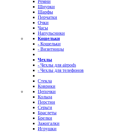
Ремни
Шнурки
Шарфы
Перчатки
Очки
Часы
Напульсники
Кошельки
- Кошельки
- Визитницы
Чехлы
- Чехлы для airpods
- Чехлы для телефонов
Стекла
Коврики
Цепочки
Кольца
Перстни
Серьги
Браслеты
Брелки
Зажигалки
Игрушки