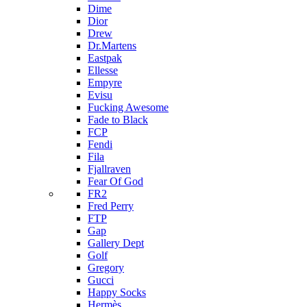
Dime
Dior
Drew
Dr.Martens
Eastpak
Ellesse
Empyre
Evisu
Fucking Awesome
Fade to Black
FCP
Fendi
Fila
Fjallraven
Fear Of God
FR2
Fred Perry
FTP
Gap
Gallery Dept
Golf
Gregory
Gucci
Happy Socks
Hermès