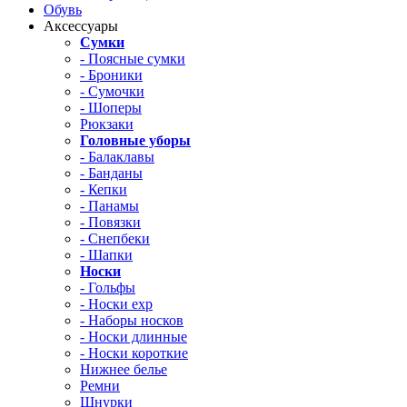
Обувь
Аксессуары
Сумки
- Поясные сумки
- Броники
- Сумочки
- Шоперы
Рюкзаки
Головные уборы
- Балаклавы
- Банданы
- Кепки
- Панамы
- Повязки
- Снепбеки
- Шапки
Носки
- Гольфы
- Носки exp
- Наборы носков
- Носки длинные
- Носки короткие
Нижнее белье
Ремни
Шнурки