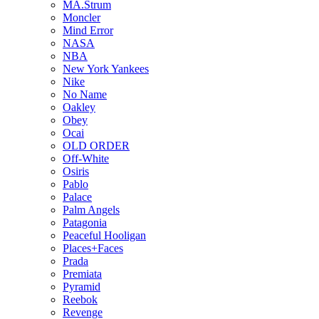
MA.Strum
Moncler
Mind Error
NASA
NBA
New York Yankees
Nike
No Name
Oakley
Obey
Ocai
OLD ORDER
Off-White
Osiris
Pablo
Palace
Palm Angels
Patagonia
Peaceful Hooligan
Places+Faces
Prada
Premiata
Pyramid
Reebok
Revenge