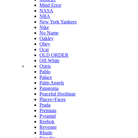
Mind Error
NASA
NBA
New York Yankees
Nike
No Name
Oakley
Obey
Ocai
OLD ORDER
Off-White
Osiris
Pablo
Palace
Palm Angels
Patagonia
Peaceful Hooligan
Places+Faces
Prada
Premiata
Pyramid
Reebok
Revenge
Rhude