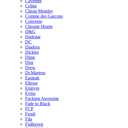
Cavempt
Celine
Cheap Monday
Comme des Garcons
Converse
Chrome Hearts
D&G
Darkstar
DC
Diadora
Dickies
Dime
Dior
Drew
Dr.Martens
Eastpak
Ellesse
Empyre
Evisu
Fucking Awesome
Fade to Black
FCP
Fendi
Fila
Fjallraven