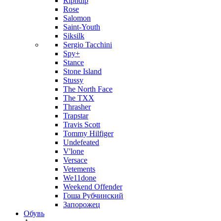
Ripndip
Rose
Salomon
Saint-Youth
Siksilk
Sergio Tacchini
Spy+
Stance
Stone Island
Stussy
The North Face
The TXX
Thrasher
Trapstar
Travis Scott
Tommy Hilfiger
Undefeated
V'lone
Versace
Vetements
We11done
Weekend Offender
Гоша Рубчинский
Запорожец
Обувь