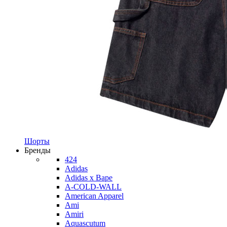
Шорты
Бренды
424
Adidas
Adidas x Bape
A-COLD-WALL
American Apparel
Ami
Amiri
Aquascutum