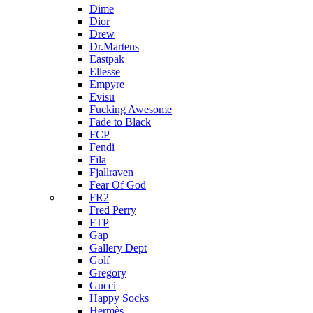
Dime
Dior
Drew
Dr.Martens
Eastpak
Ellesse
Empyre
Evisu
Fucking Awesome
Fade to Black
FCP
Fendi
Fila
Fjallraven
Fear Of God
FR2
Fred Perry
FTP
Gap
Gallery Dept
Golf
Gregory
Gucci
Happy Socks
Hermès