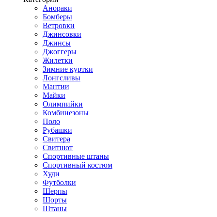
Анораки
Бомберы
Ветровки
Джинсовки
Джинсы
Джоггеры
Жилетки
Зимние куртки
Лонгсливы
Мантии
Майки
Олимпийки
Комбинезоны
Поло
Рубашки
Свитера
Свитшот
Спортивные штаны
Спортивный костюм
Худи
Футболки
Шерпы
Шорты
Штаны