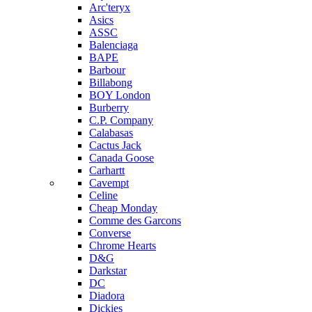
Arc'teryx
Asics
ASSC
Balenciaga
BAPE
Barbour
Billabong
BOY London
Burberry
C.P. Company
Calabasas
Cactus Jack
Canada Goose
Carhartt
Cavempt
Celine
Cheap Monday
Comme des Garcons
Converse
Chrome Hearts
D&G
Darkstar
DC
Diadora
Dickies