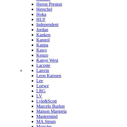
Heron Preston
Hersсhel
Hoka
HUF
Independent
Jordan
Kanken
Kangol
Kappa
Kaws
Kenzo
Kanye West
Lacoste
Lanvin
Leon Karssen
Lee
Loewe
LRG
LV
Lyle&Scott
Marcelo Burlon
Maison Margiela
Mastermind
MA.Strum
Moncler