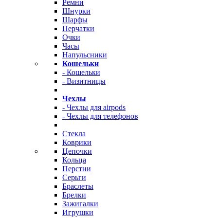
Ремни
Шнурки
Шарфы
Перчатки
Очки
Часы
Напульсники
Кошельки
- Кошельки
- Визитницы
Чехлы
- Чехлы для airpods
- Чехлы для телефонов
Стекла
Коврики
Цепочки
Кольца
Перстни
Серьги
Браслеты
Брелки
Зажигалки
Игрушки