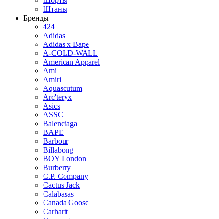
Шорты
Штаны
Бренды
424
Adidas
Adidas x Bape
A-COLD-WALL
American Apparel
Ami
Amiri
Aquascutum
Arc'teryx
Asics
ASSC
Balenciaga
BAPE
Barbour
Billabong
BOY London
Burberry
C.P. Company
Cactus Jack
Calabasas
Canada Goose
Carhartt