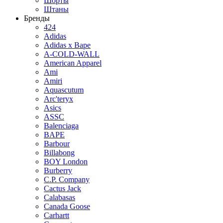
Шорты
Штаны
Бренды
424
Adidas
Adidas x Bape
A-COLD-WALL
American Apparel
Ami
Amiri
Aquascutum
Arc'teryx
Asics
ASSC
Balenciaga
BAPE
Barbour
Billabong
BOY London
Burberry
C.P. Company
Cactus Jack
Calabasas
Canada Goose
Carhartt