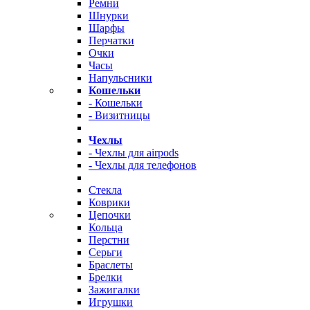
Ремни
Шнурки
Шарфы
Перчатки
Очки
Часы
Напульсники
Кошельки
- Кошельки
- Визитницы
Чехлы
- Чехлы для airpods
- Чехлы для телефонов
Стекла
Коврики
Цепочки
Кольца
Перстни
Серьги
Браслеты
Брелки
Зажигалки
Игрушки