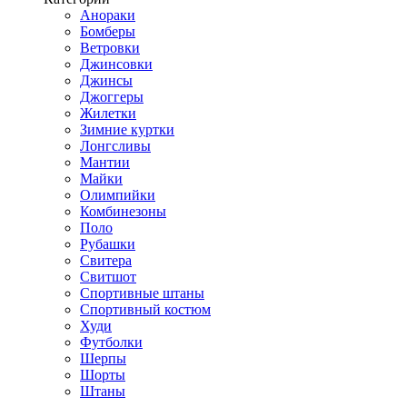
Анораки
Бомберы
Ветровки
Джинсовки
Джинсы
Джоггеры
Жилетки
Зимние куртки
Лонгсливы
Мантии
Майки
Олимпийки
Комбинезоны
Поло
Рубашки
Свитера
Свитшот
Спортивные штаны
Спортивный костюм
Худи
Футболки
Шерпы
Шорты
Штаны