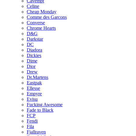
Cavempt
Celine
Cheap Monday
Comme des Garcons
Converse
Chrome Hearts
D&G
Darkstar
DC
Diadora
Dickies
Dime
Dior
Drew
Dr.Martens
Eastpak
Ellesse
Empyre
Evisu
Fucking Awesome
Fade to Black
FCP
Fendi
Fila
Fjallraven