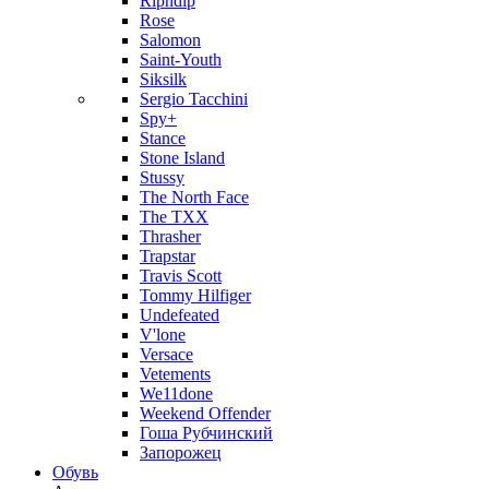
Ripndip
Rose
Salomon
Saint-Youth
Siksilk
Sergio Tacchini
Spy+
Stance
Stone Island
Stussy
The North Face
The TXX
Thrasher
Trapstar
Travis Scott
Tommy Hilfiger
Undefeated
V'lone
Versace
Vetements
We11done
Weekend Offender
Гоша Рубчинский
Запорожец
Обувь