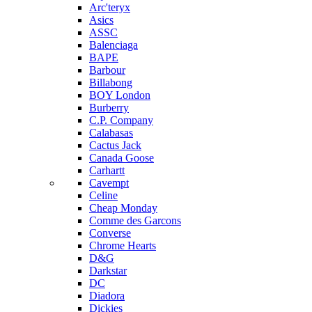
Arc'teryx
Asics
ASSC
Balenciaga
BAPE
Barbour
Billabong
BOY London
Burberry
C.P. Company
Calabasas
Cactus Jack
Canada Goose
Carhartt
Cavempt
Celine
Cheap Monday
Comme des Garcons
Converse
Chrome Hearts
D&G
Darkstar
DC
Diadora
Dickies