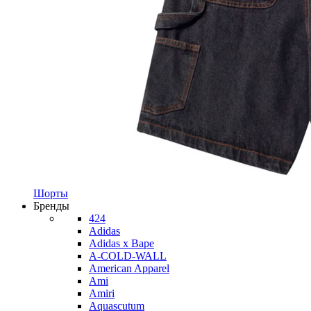
Шорты
Бренды
424
Adidas
Adidas x Bape
A-COLD-WALL
American Apparel
Ami
Amiri
Aquascutum