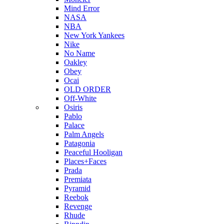
Mind Error
NASA
NBA
New York Yankees
Nike
No Name
Oakley
Obey
Ocai
OLD ORDER
Off-White
Osiris
Pablo
Palace
Palm Angels
Patagonia
Peaceful Hooligan
Places+Faces
Prada
Premiata
Pyramid
Reebok
Revenge
Rhude