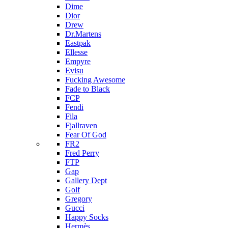
Dime
Dior
Drew
Dr.Martens
Eastpak
Ellesse
Empyre
Evisu
Fucking Awesome
Fade to Black
FCP
Fendi
Fila
Fjallraven
Fear Of God
FR2
Fred Perry
FTP
Gap
Gallery Dept
Golf
Gregory
Gucci
Happy Socks
Hermès