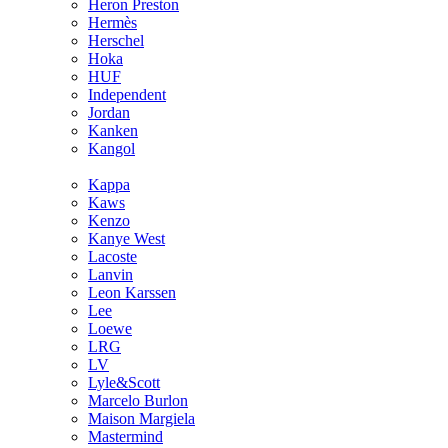
Heron Preston
Hermès
Hersсhel
Hoka
HUF
Independent
Jordan
Kanken
Kangol
Kappa
Kaws
Kenzo
Kanye West
Lacoste
Lanvin
Leon Karssen
Lee
Loewe
LRG
LV
Lyle&Scott
Marcelo Burlon
Maison Margiela
Mastermind