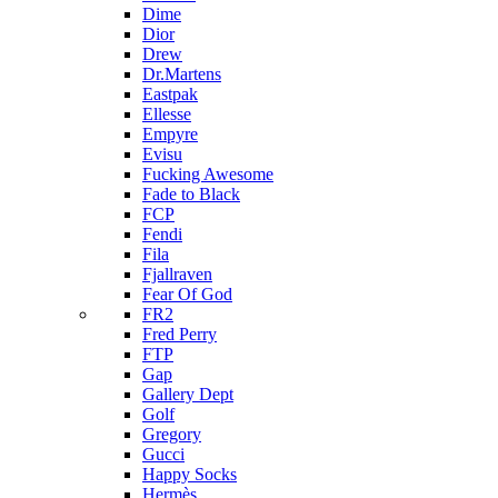
Dime
Dior
Drew
Dr.Martens
Eastpak
Ellesse
Empyre
Evisu
Fucking Awesome
Fade to Black
FCP
Fendi
Fila
Fjallraven
Fear Of God
FR2
Fred Perry
FTP
Gap
Gallery Dept
Golf
Gregory
Gucci
Happy Socks
Hermès