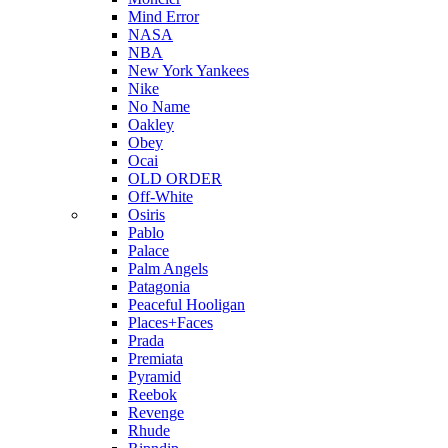
Mind Error
NASA
NBA
New York Yankees
Nike
No Name
Oakley
Obey
Ocai
OLD ORDER
Off-White
Osiris
Pablo
Palace
Palm Angels
Patagonia
Peaceful Hooligan
Places+Faces
Prada
Premiata
Pyramid
Reebok
Revenge
Rhude