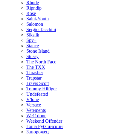
Rhude
Ripndip
Rose
Saint-Youth
Salomon
Sergio Tacchini
Siksilk
Spy+
Stance
Stone Island
Stussy
The North Face
The TXX
Thrasher
Trapstar
Travis Scott
Tommy Hilfiger
Undefeated
V'lone
Versace
Vetements
We11done
Weekend Offender
Гоша Рубчинский
Запорожец