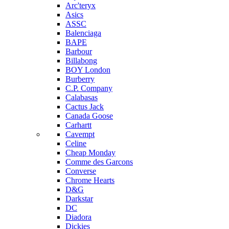
Arc'teryx
Asics
ASSC
Balenciaga
BAPE
Barbour
Billabong
BOY London
Burberry
C.P. Company
Calabasas
Cactus Jack
Canada Goose
Carhartt
Cavempt
Celine
Cheap Monday
Comme des Garcons
Converse
Chrome Hearts
D&G
Darkstar
DC
Diadora
Dickies