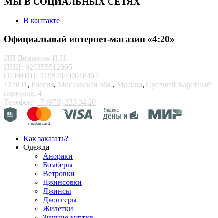
МЫ В СОЦИАЛЬНЫХ СЕТЯХ
В контакте
Официальный интернет-магазин «4:20»
ИП Демьянов И.Н.
ИНН: 920355512895
ОГРНИП: 319920400018462
127051
,
Россия
,
Московская обл.
,
Москва
,
Средний Каретный
переулок, 4
Телефон:
+7 (978) 333 34 20
Как заказать?
Одежда
Анораки
Бомберы
Ветровки
Джинсовки
Джинсы
Джоггеры
Жилетки
Зимние куртки