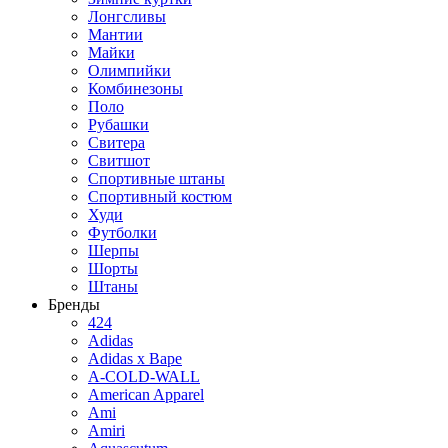
Лонгсливы
Мантии
Майки
Олимпийки
Комбинезоны
Поло
Рубашки
Свитера
Свитшот
Спортивные штаны
Спортивный костюм
Худи
Футболки
Шерпы
Шорты
Штаны
Бренды
424
Adidas
Adidas x Bape
A-COLD-WALL
American Apparel
Ami
Amiri