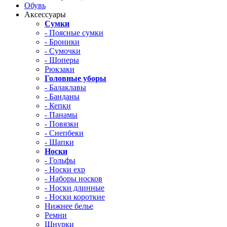
Обувь
Аксессуары
Сумки
- Поясные сумки
- Броники
- Сумочки
- Шоперы
Рюкзаки
Головные уборы
- Балаклавы
- Банданы
- Кепки
- Панамы
- Повязки
- Снепбеки
- Шапки
Носки
- Гольфы
- Носки exp
- Наборы носков
- Носки длинные
- Носки короткие
Нижнее белье
Ремни
Шнурки