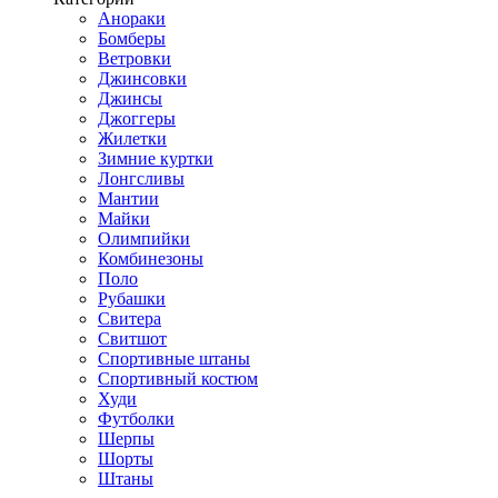
Анораки
Бомберы
Ветровки
Джинсовки
Джинсы
Джоггеры
Жилетки
Зимние куртки
Лонгсливы
Мантии
Майки
Олимпийки
Комбинезоны
Поло
Рубашки
Свитера
Свитшот
Спортивные штаны
Спортивный костюм
Худи
Футболки
Шерпы
Шорты
Штаны