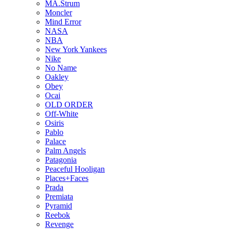
MA.Strum
Moncler
Mind Error
NASA
NBA
New York Yankees
Nike
No Name
Oakley
Obey
Ocai
OLD ORDER
Off-White
Osiris
Pablo
Palace
Palm Angels
Patagonia
Peaceful Hooligan
Places+Faces
Prada
Premiata
Pyramid
Reebok
Revenge