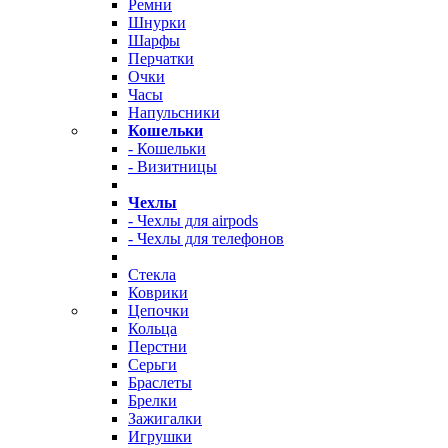
Ремни
Шнурки
Шарфы
Перчатки
Очки
Часы
Напульсники
Кошельки
- Кошельки
- Визитницы
Чехлы
- Чехлы для airpods
- Чехлы для телефонов
Стекла
Коврики
Цепочки
Кольца
Перстни
Серьги
Браслеты
Брелки
Зажигалки
Игрушки