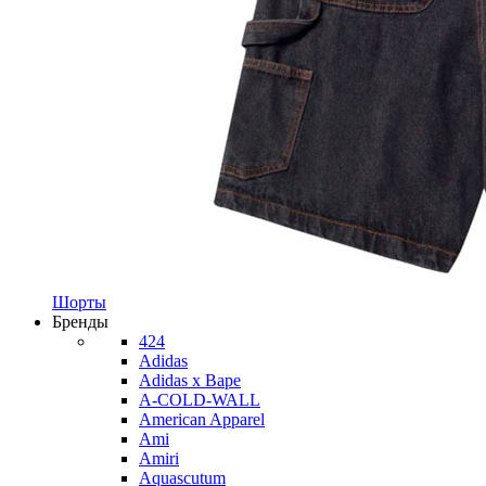
Шорты
Бренды
424
Adidas
Adidas x Bape
A-COLD-WALL
American Apparel
Ami
Amiri
Aquascutum