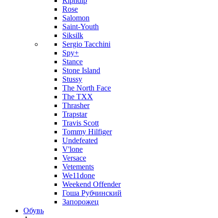
Ripndip
Rose
Salomon
Saint-Youth
Siksilk
Sergio Tacchini
Spy+
Stance
Stone Island
Stussy
The North Face
The TXX
Thrasher
Trapstar
Travis Scott
Tommy Hilfiger
Undefeated
V'lone
Versace
Vetements
We11done
Weekend Offender
Гоша Рубчинский
Запорожец
Обувь