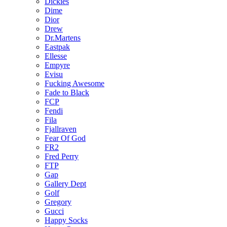
Dickies
Dime
Dior
Drew
Dr.Martens
Eastpak
Ellesse
Empyre
Evisu
Fucking Awesome
Fade to Black
FCP
Fendi
Fila
Fjallraven
Fear Of God
FR2
Fred Perry
FTP
Gap
Gallery Dept
Golf
Gregory
Gucci
Happy Socks