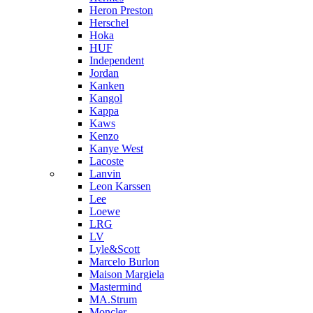
Heron Preston
Hersсhel
Hoka
HUF
Independent
Jordan
Kanken
Kangol
Kappa
Kaws
Kenzo
Kanye West
Lacoste
Lanvin
Leon Karssen
Lee
Loewe
LRG
LV
Lyle&Scott
Marcelo Burlon
Maison Margiela
Mastermind
MA.Strum
Moncler