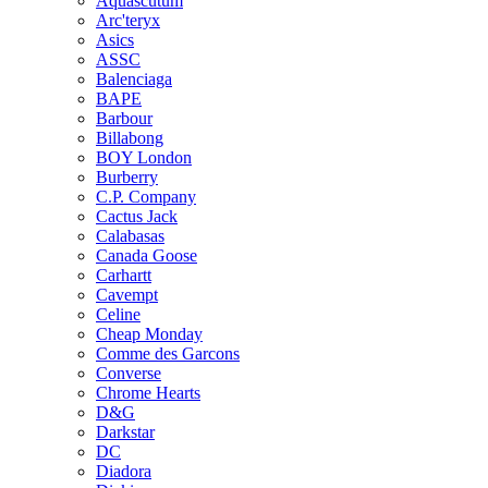
Aquascutum
Arc'teryx
Asics
ASSC
Balenciaga
BAPE
Barbour
Billabong
BOY London
Burberry
C.P. Company
Cactus Jack
Calabasas
Canada Goose
Carhartt
Cavempt
Celine
Cheap Monday
Comme des Garcons
Converse
Chrome Hearts
D&G
Darkstar
DC
Diadora