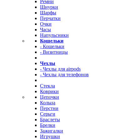
Ремни
Шнурки
Шарфы
Перчатки
Очки
Часы
Напульсники
Кошельки
- Кошельки
- Визитницы
Чехлы
- Чехлы для airpods
- Чехлы для телефонов
Стекла
Коврики
Цепочки
Кольца
Перстни
Серьги
Браслеты
Брелки
Зажигалки
Игрушки