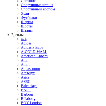
Свитшот
Спортивные штаны
Спортивный костюм
Худи
Футболки
Шерпы
Шорты
Штаны
Бренды
424
Adidas
Adidas x Bape
A-COLD-WALL
American Apparel
Ami
Amiri
Aquascutum
Arc'teryx
Asics
ASSC
Balenciaga
BAPE
Barbour
Billabong
BOY London