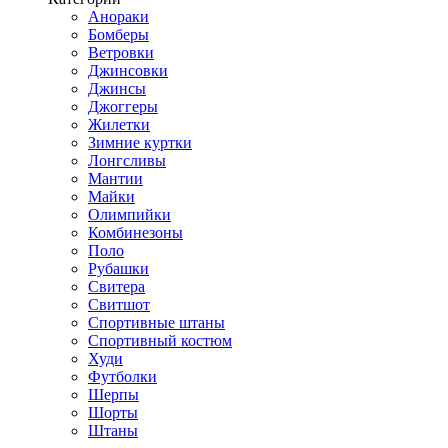
Анораки
Бомберы
Ветровки
Джинсовки
Джинсы
Джоггеры
Жилетки
Зимние куртки
Лонгсливы
Мантии
Майки
Олимпийки
Комбинезоны
Поло
Рубашки
Свитера
Свитшот
Спортивные штаны
Спортивный костюм
Худи
Футболки
Шерпы
Шорты
Штаны