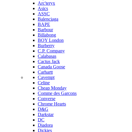
Arc'teryx
Asics
ASSC
Balenciaga
BAPE
Barbour
Billabong
BOY London
Burberry
C.P. Company
Calabasas
Cactus Jack
Canada Goose
Carhartt
Cavempt
Celine
Cheap Monday
Comme des Garcons
Converse
Chrome Hearts
D&G
Darkstar
DC
Diadora
Dickies