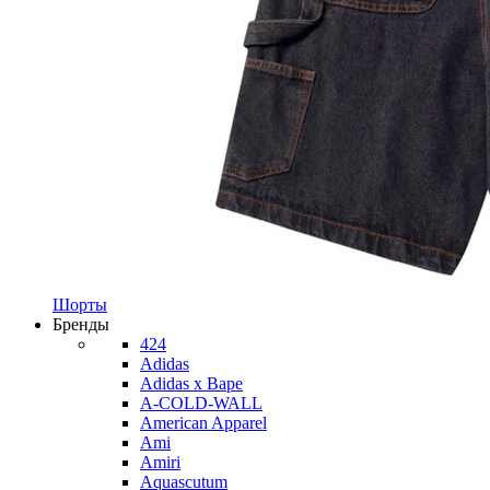
Шорты
Бренды
424
Adidas
Adidas x Bape
A-COLD-WALL
American Apparel
Ami
Amiri
Aquascutum