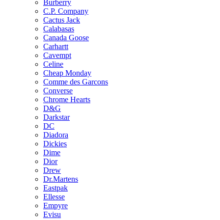
Burberry
C.P. Company
Cactus Jack
Calabasas
Canada Goose
Carhartt
Cavempt
Celine
Cheap Monday
Comme des Garcons
Converse
Chrome Hearts
D&G
Darkstar
DC
Diadora
Dickies
Dime
Dior
Drew
Dr.Martens
Eastpak
Ellesse
Empyre
Evisu