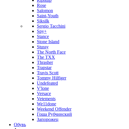
Ripndip
Rose
Salomon
Saint-Youth
Siksilk
Sergio Tacchini
Spy+
Stance
Stone Island
Stussy
The North Face
The TXX
Thrasher
Trapstar
Travis Scott
Tommy Hilfiger
Undefeated
V'lone
Versace
Vetements
We11done
Weekend Offender
Гоша Рубчинский
Запорожец
Обувь