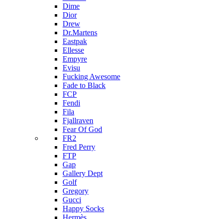
Dime
Dior
Drew
Dr.Martens
Eastpak
Ellesse
Empyre
Evisu
Fucking Awesome
Fade to Black
FCP
Fendi
Fila
Fjallraven
Fear Of God
FR2
Fred Perry
FTP
Gap
Gallery Dept
Golf
Gregory
Gucci
Happy Socks
Hermès