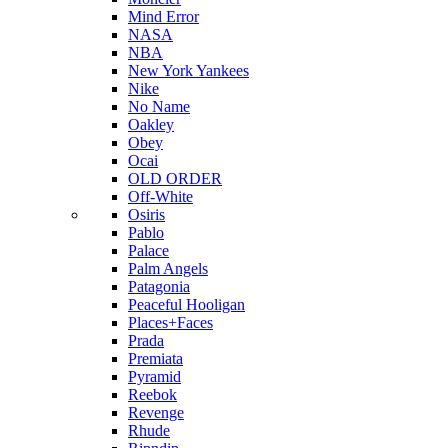
Mind Error
NASA
NBA
New York Yankees
Nike
No Name
Oakley
Obey
Ocai
OLD ORDER
Off-White
Osiris
Pablo
Palace
Palm Angels
Patagonia
Peaceful Hooligan
Places+Faces
Prada
Premiata
Pyramid
Reebok
Revenge
Rhude