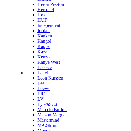
Heron Preston
Hersсhel
Hoka
HUF
Independent
Jordan
Kanken
Kangol
Kappa
Kaws
Kenzo
Kanye West
Lacoste
Lanvin
Leon Karssen
Lee
Loewe
LRG
LV
Lyle&Scott
Marcelo Burlon
Maison Margiela
Mastermind
MA.Strum
Moncler