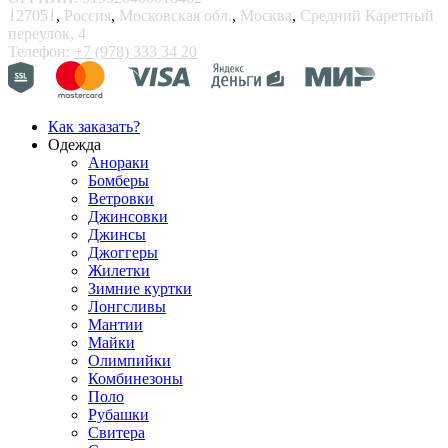
127051
,
Россия
,
Московская обл.
,
Москва
,
Средний Каретный
переулок, 4
Телефон:
+7 (978) 333 34 20
Как заказать?
Одежда
Анораки
Бомберы
Ветровки
Джинсовки
Джинсы
Джоггеры
Жилетки
Зимние куртки
Лонгсливы
Мантии
Майки
Олимпийки
Комбинезоны
Поло
Рубашки
Свитера