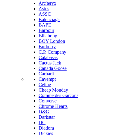
Arc'teryx
Asics
ASSC
Balenciaga
BAPE
Barbour
Billabong
BOY London
Burberry
C.P. Company
Calabasas
Cactus Jack
Canada Goose
Carhartt
Cavempt
Celine
Cheap Monday
Comme des Garcons
Converse
Chrome Hearts
D&G
Darkstar
DC
Diadora
Dickies