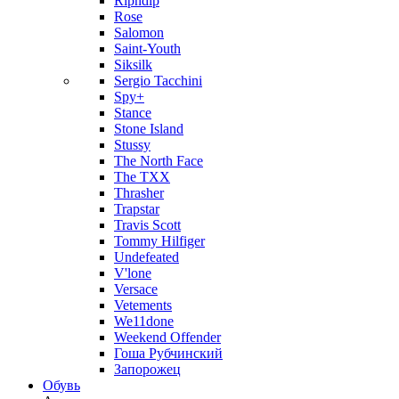
Ripndip
Rose
Salomon
Saint-Youth
Siksilk
Sergio Tacchini
Spy+
Stance
Stone Island
Stussy
The North Face
The TXX
Thrasher
Trapstar
Travis Scott
Tommy Hilfiger
Undefeated
V'lone
Versace
Vetements
We11done
Weekend Offender
Гоша Рубчинский
Запорожец
Обувь