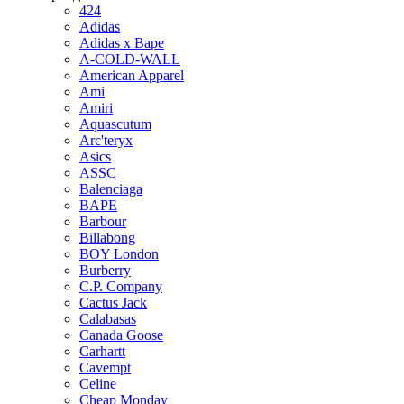
424
Adidas
Adidas x Bape
A-COLD-WALL
American Apparel
Ami
Amiri
Aquascutum
Arc'teryx
Asics
ASSC
Balenciaga
BAPE
Barbour
Billabong
BOY London
Burberry
C.P. Company
Cactus Jack
Calabasas
Canada Goose
Carhartt
Cavempt
Celine
Cheap Monday