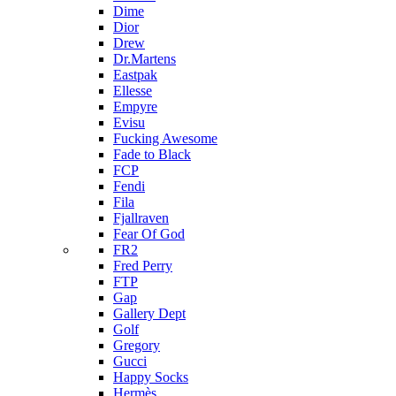
Dime
Dior
Drew
Dr.Martens
Eastpak
Ellesse
Empyre
Evisu
Fucking Awesome
Fade to Black
FCP
Fendi
Fila
Fjallraven
Fear Of God
FR2
Fred Perry
FTP
Gap
Gallery Dept
Golf
Gregory
Gucci
Happy Socks
Hermès