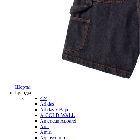
Шорты
Бренды
424
Adidas
Adidas x Bape
A-COLD-WALL
American Apparel
Ami
Amiri
Aquascutum