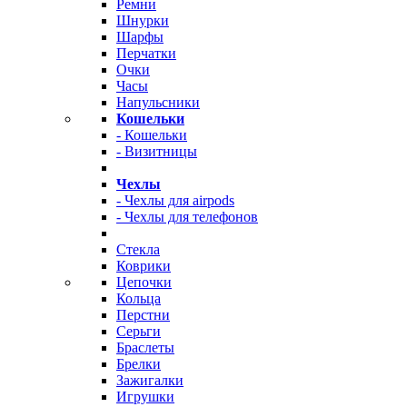
Ремни
Шнурки
Шарфы
Перчатки
Очки
Часы
Напульсники
Кошельки
- Кошельки
- Визитницы
Чехлы
- Чехлы для airpods
- Чехлы для телефонов
Стекла
Коврики
Цепочки
Кольца
Перстни
Серьги
Браслеты
Брелки
Зажигалки
Игрушки