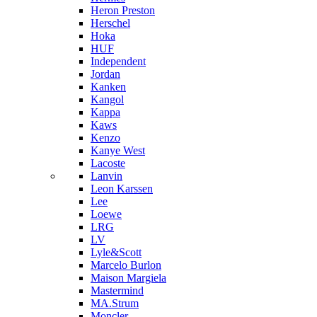
Heron Preston
Hersсhel
Hoka
HUF
Independent
Jordan
Kanken
Kangol
Kappa
Kaws
Kenzo
Kanye West
Lacoste
Lanvin
Leon Karssen
Lee
Loewe
LRG
LV
Lyle&Scott
Marcelo Burlon
Maison Margiela
Mastermind
MA.Strum
Moncler