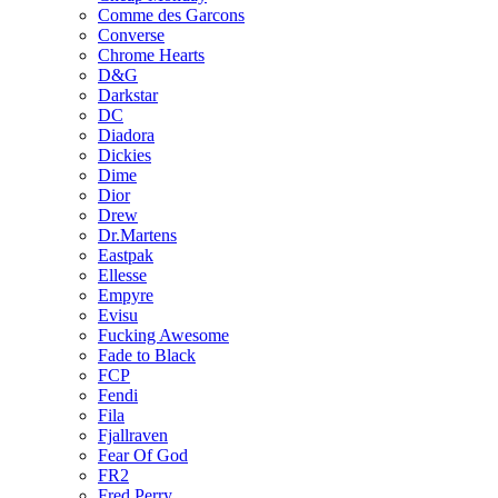
Comme des Garcons
Converse
Chrome Hearts
D&G
Darkstar
DC
Diadora
Dickies
Dime
Dior
Drew
Dr.Martens
Eastpak
Ellesse
Empyre
Evisu
Fucking Awesome
Fade to Black
FCP
Fendi
Fila
Fjallraven
Fear Of God
FR2
Fred Perry