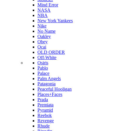
Mind Error
NASA
NBA
New York Yankees
Nike
No Name
Oakley
Obey
Ocai
OLD ORDER
Off-White
Osiris
Pablo
Palace
Palm Angels
Patagonia
Peaceful Hooligan
Places+Faces
Prada
Premiata
Pyramid
Reebok
Revenge
Rhude