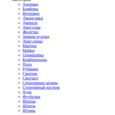
Анораки
Бомберы
Ветровки
Джинсовки
Джинсы
Джоггеры
Жилетки
Зимние куртки
Лонгсливы
Мантии
Майки
Олимпийки
Комбинезоны
Поло
Рубашки
Свитера
Свитшот
Спортивные штаны
Спортивный костюм
Худи
Футболки
Шерпы
Шорты
Штаны