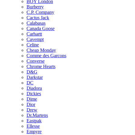
BOY London
Burberry
C.P. Company
Cactus Jack
Calabasas
Canada Goose
Carhartt
Cavempt
Celine
Cheap Monday
Comme des Garcons
Converse
Chrome Hearts
D&G
Darkstar
DC
Diadora
Dickies
Dime
Dior
Drew
Dr.Martens
Eastpak
Ellesse
Empyre