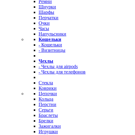
Ремни
Шнурки
Шарфы
Перчатки
Очки
Часы
Напульсники
Кошельки
- Кошельки
- Визитницы
Чехлы
- Чехлы для airpods
- Чехлы для телефонов
Стекла
Коврики
Цепочки
Кольца
Перстни
Серьги
Браслеты
Брелки
Зажигалки
Игрушки