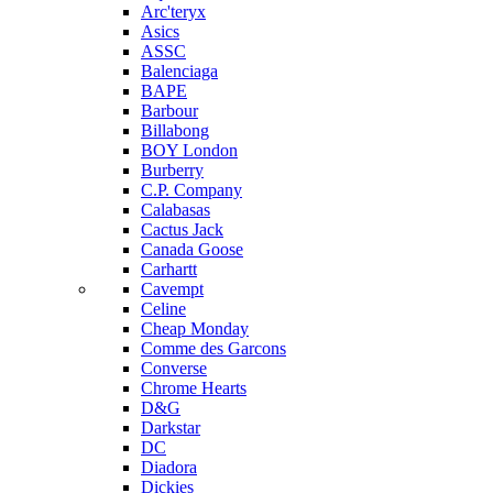
Arc'teryx
Asics
ASSC
Balenciaga
BAPE
Barbour
Billabong
BOY London
Burberry
C.P. Company
Calabasas
Cactus Jack
Canada Goose
Carhartt
Cavempt
Celine
Cheap Monday
Comme des Garcons
Converse
Chrome Hearts
D&G
Darkstar
DC
Diadora
Dickies