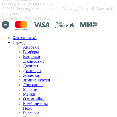
ОГРНИП: 319920400018462
127051
,
Россия
,
Московская обл.
,
Москва
,
Средний Каретный
переулок, 4
Телефон:
+7 (978) 333 34 20
Как заказать?
Одежда
Анораки
Бомберы
Ветровки
Джинсовки
Джинсы
Джоггеры
Жилетки
Зимние куртки
Лонгсливы
Мантии
Майки
Олимпийки
Комбинезоны
Поло
Рубашки