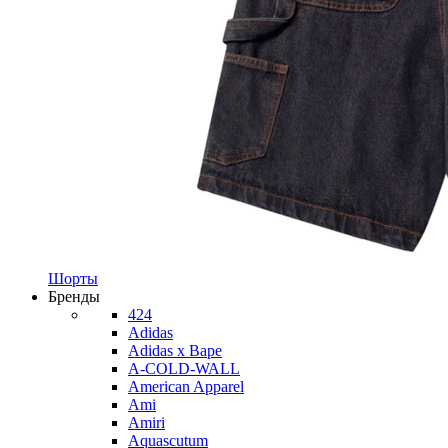
Шорты
Бренды
424
Adidas
Adidas x Bape
A-COLD-WALL
American Apparel
Ami
Amiri
Aquascutum