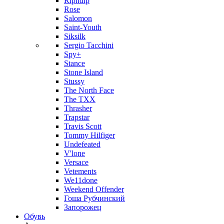
Ripndip
Rose
Salomon
Saint-Youth
Siksilk
Sergio Tacchini
Spy+
Stance
Stone Island
Stussy
The North Face
The TXX
Thrasher
Trapstar
Travis Scott
Tommy Hilfiger
Undefeated
V'lone
Versace
Vetements
We11done
Weekend Offender
Гоша Рубчинский
Запорожец
Обувь