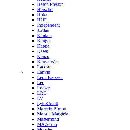
Heron Preston
Hersсhel
Hoka
HUF
Independent
Jordan
Kanken
Kangol
Kappa
Kaws
Kenzo
Kanye West
Lacoste
Lanvin
Leon Karssen
Lee
Loewe
LRG
LV
Lyle&Scott
Marcelo Burlon
Maison Margiela
Mastermind
MA.Strum
Moncler