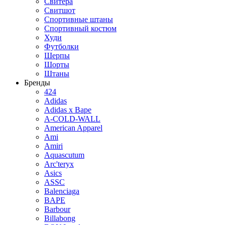
Свитера
Свитшот
Спортивные штаны
Спортивный костюм
Худи
Футболки
Шерпы
Шорты
Штаны
Бренды
424
Adidas
Adidas x Bape
A-COLD-WALL
American Apparel
Ami
Amiri
Aquascutum
Arc'teryx
Asics
ASSC
Balenciaga
BAPE
Barbour
Billabong