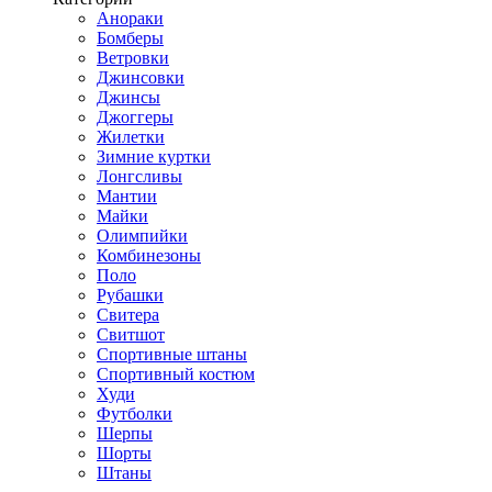
Анораки
Бомберы
Ветровки
Джинсовки
Джинсы
Джоггеры
Жилетки
Зимние куртки
Лонгсливы
Мантии
Майки
Олимпийки
Комбинезоны
Поло
Рубашки
Свитера
Свитшот
Спортивные штаны
Спортивный костюм
Худи
Футболки
Шерпы
Шорты
Штаны