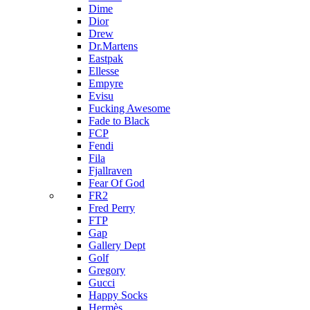
Dime
Dior
Drew
Dr.Martens
Eastpak
Ellesse
Empyre
Evisu
Fucking Awesome
Fade to Black
FCP
Fendi
Fila
Fjallraven
Fear Of God
FR2
Fred Perry
FTP
Gap
Gallery Dept
Golf
Gregory
Gucci
Happy Socks
Hermès