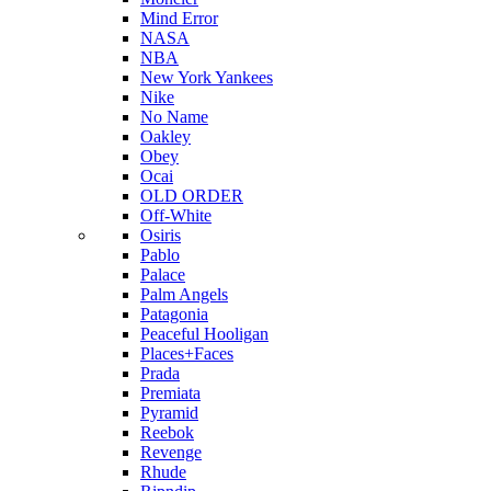
Mind Error
NASA
NBA
New York Yankees
Nike
No Name
Oakley
Obey
Ocai
OLD ORDER
Off-White
Osiris
Pablo
Palace
Palm Angels
Patagonia
Peaceful Hooligan
Places+Faces
Prada
Premiata
Pyramid
Reebok
Revenge
Rhude