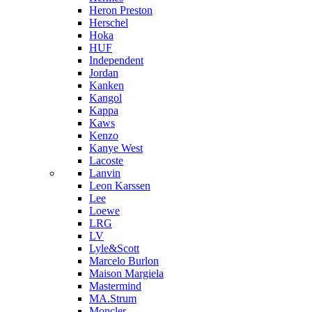
Heron Preston
Hersсhel
Hoka
HUF
Independent
Jordan
Kanken
Kangol
Kappa
Kaws
Kenzo
Kanye West
Lacoste
Lanvin
Leon Karssen
Lee
Loewe
LRG
LV
Lyle&Scott
Marcelo Burlon
Maison Margiela
Mastermind
MA.Strum
Moncler