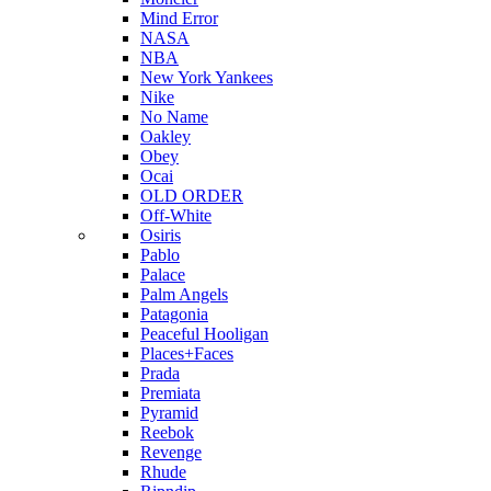
Mind Error
NASA
NBA
New York Yankees
Nike
No Name
Oakley
Obey
Ocai
OLD ORDER
Off-White
Osiris
Pablo
Palace
Palm Angels
Patagonia
Peaceful Hooligan
Places+Faces
Prada
Premiata
Pyramid
Reebok
Revenge
Rhude