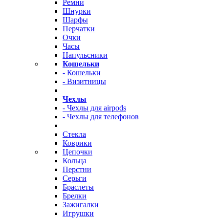
Ремни
Шнурки
Шарфы
Перчатки
Очки
Часы
Напульсники
Кошельки
- Кошельки
- Визитницы
Чехлы
- Чехлы для airpods
- Чехлы для телефонов
Стекла
Коврики
Цепочки
Кольца
Перстни
Серьги
Браслеты
Брелки
Зажигалки
Игрушки