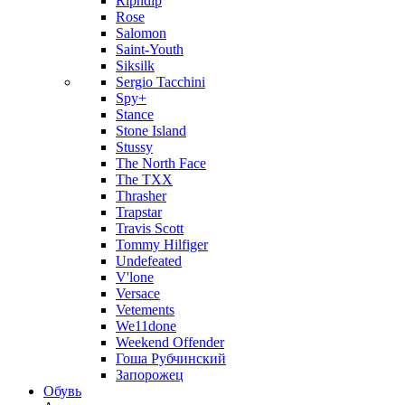
Ripndip
Rose
Salomon
Saint-Youth
Siksilk
Sergio Tacchini
Spy+
Stance
Stone Island
Stussy
The North Face
The TXX
Thrasher
Trapstar
Travis Scott
Tommy Hilfiger
Undefeated
V'lone
Versace
Vetements
We11done
Weekend Offender
Гоша Рубчинский
Запорожец
Обувь