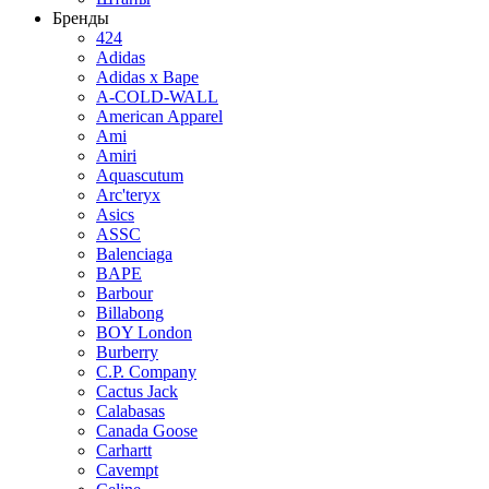
Бренды
424
Adidas
Adidas x Bape
A-COLD-WALL
American Apparel
Ami
Amiri
Aquascutum
Arc'teryx
Asics
ASSC
Balenciaga
BAPE
Barbour
Billabong
BOY London
Burberry
C.P. Company
Cactus Jack
Calabasas
Canada Goose
Carhartt
Cavempt