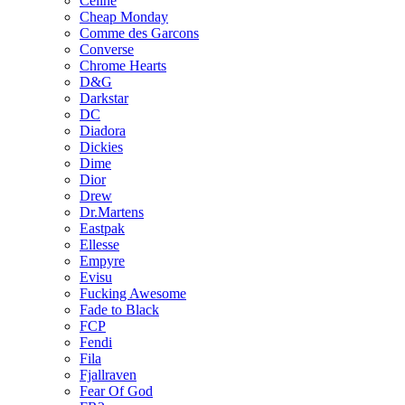
Celine
Cheap Monday
Comme des Garcons
Converse
Chrome Hearts
D&G
Darkstar
DC
Diadora
Dickies
Dime
Dior
Drew
Dr.Martens
Eastpak
Ellesse
Empyre
Evisu
Fucking Awesome
Fade to Black
FCP
Fendi
Fila
Fjallraven
Fear Of God