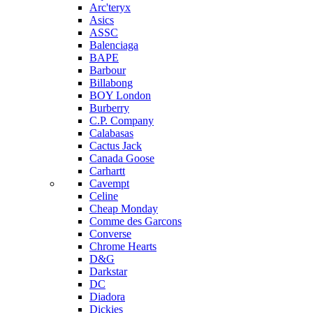
Arc'teryx
Asics
ASSC
Balenciaga
BAPE
Barbour
Billabong
BOY London
Burberry
C.P. Company
Calabasas
Cactus Jack
Canada Goose
Carhartt
Cavempt
Celine
Cheap Monday
Comme des Garcons
Converse
Chrome Hearts
D&G
Darkstar
DC
Diadora
Dickies