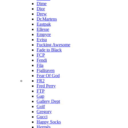
Dime
Dior
Drew
Dr.Martens
Eastpak
Ellesse
Empyre
Evisu
Fucking Awesome
Fade to Black
FCP
Fendi
Fila
Fjallraven
Fear Of God
FR2
Fred Perry
FTP
Gap
Gallery Dept
Golf
Gregory
Gucci
Happy Socks
Hermès