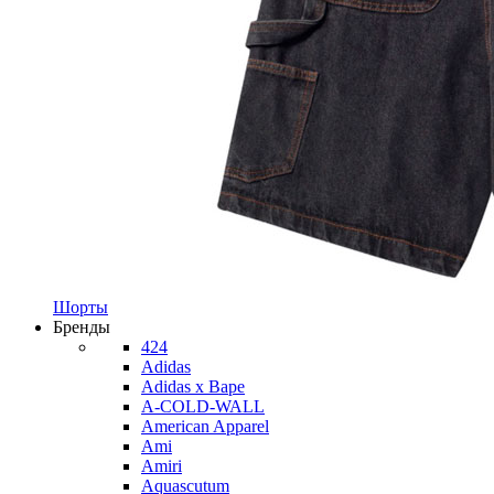
Шорты
Бренды
424
Adidas
Adidas x Bape
A-COLD-WALL
American Apparel
Ami
Amiri
Aquascutum