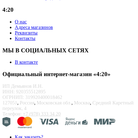
4:20
О нас
Адреса магазинов
Реквизиты
Контакты
МЫ В СОЦИАЛЬНЫХ СЕТЯХ
В контакте
Официальный интернет-магазин «4:20»
ИП Демьянов И.Н.
ИНН: 920355512895
ОГРНИП: 319920400018462
127051
,
Россия
,
Московская обл.
,
Москва
,
Средний Каретный
переулок, 4
Телефон:
+7 (978) 333 34 20
Как заказать?