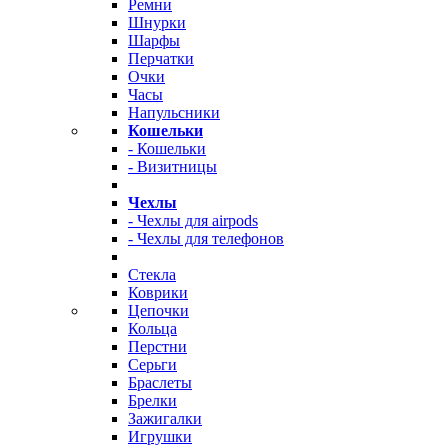
Ремни
Шнурки
Шарфы
Перчатки
Очки
Часы
Напульсники
Кошельки
- Кошельки
- Визитницы
Чехлы
- Чехлы для airpods
- Чехлы для телефонов
Стекла
Коврики
Цепочки
Кольца
Перстни
Серьги
Браслеты
Брелки
Зажигалки
Игрушки