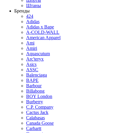
Шорты
Штаны
Бренды
424
Adidas
Adidas x Bape
A-COLD-WALL
American Apparel
Ami
Amiri
Aquascutum
Arc'teryx
Asics
ASSC
Balenciaga
BAPE
Barbour
Billabong
BOY London
Burberry
C.P. Company
Cactus Jack
Calabasas
Canada Goose
Carhartt