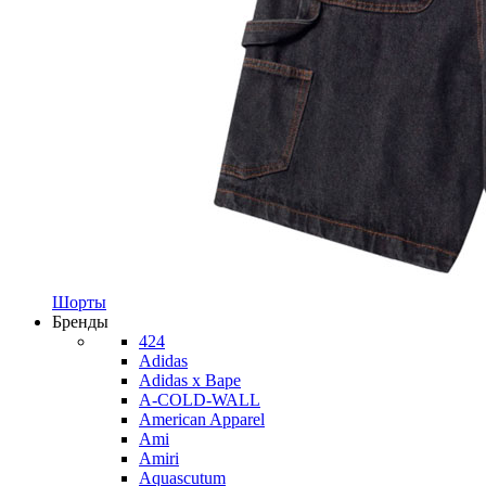
Шорты
Бренды
424
Adidas
Adidas x Bape
A-COLD-WALL
American Apparel
Ami
Amiri
Aquascutum