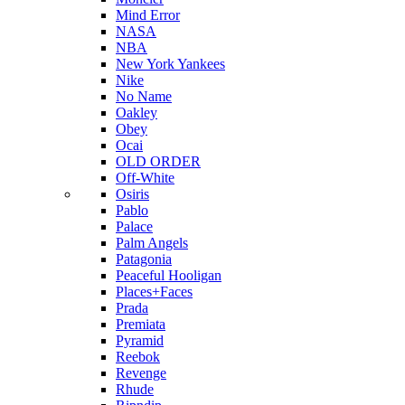
Mind Error
NASA
NBA
New York Yankees
Nike
No Name
Oakley
Obey
Ocai
OLD ORDER
Off-White
Osiris
Pablo
Palace
Palm Angels
Patagonia
Peaceful Hooligan
Places+Faces
Prada
Premiata
Pyramid
Reebok
Revenge
Rhude