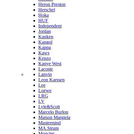
Heron Preston
Hersсhel
Hoka
HUF
Independent
Jordan
Kanken
Kangol
Kappa
Kaws
Kenzo
Kanye West
Lacoste
Lanvin
Leon Karssen
Lee
Loewe
LRG
LV
Lyle&Scott
Marcelo Burlon
Maison Margiela
Mastermind
MA.Strum
Moncler