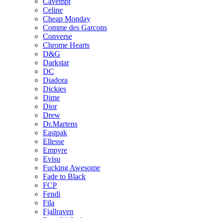
Cavempt
Celine
Cheap Monday
Comme des Garcons
Converse
Chrome Hearts
D&G
Darkstar
DC
Diadora
Dickies
Dime
Dior
Drew
Dr.Martens
Eastpak
Ellesse
Empyre
Evisu
Fucking Awesome
Fade to Black
FCP
Fendi
Fila
Fjallraven