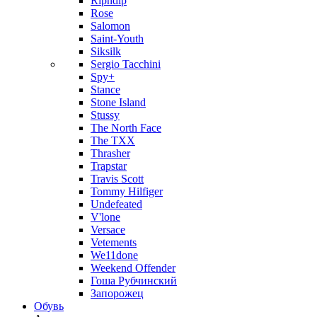
Ripndip
Rose
Salomon
Saint-Youth
Siksilk
Sergio Tacchini
Spy+
Stance
Stone Island
Stussy
The North Face
The TXX
Thrasher
Trapstar
Travis Scott
Tommy Hilfiger
Undefeated
V'lone
Versace
Vetements
We11done
Weekend Offender
Гоша Рубчинский
Запорожец
Обувь