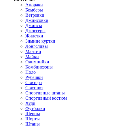
Анораки
Бомберы
Ветровки
Джинсовки
Джинсы
Джоггеры
Жилетки
Зимние куртки
Лонгсливы
Мантии
Майки
Олимпийки
Комбинезоны
Поло
Рубашки
Свитера
Свитшот
Спортивные штаны
Спортивный костюм
Худи
Футболки
Шерпы
Шорты
Штаны