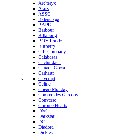
Arc'teryx
Asics
ASSC
Balenciaga
BAPE
Barbour
Billabong
BOY London
Burberry
C.P. Company
Calabasas
Cactus Jack
Canada Goose
Carhartt
Cavempt
Celine
Cheap Monday
Comme des Garcons
Converse
Chrome Hearts
D&G
Darkstar
DC
Diadora
Dickies