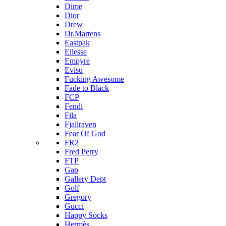
Dime
Dior
Drew
Dr.Martens
Eastpak
Ellesse
Empyre
Evisu
Fucking Awesome
Fade to Black
FCP
Fendi
Fila
Fjallraven
Fear Of God
FR2
Fred Perry
FTP
Gap
Gallery Dept
Golf
Gregory
Gucci
Happy Socks
Hermès