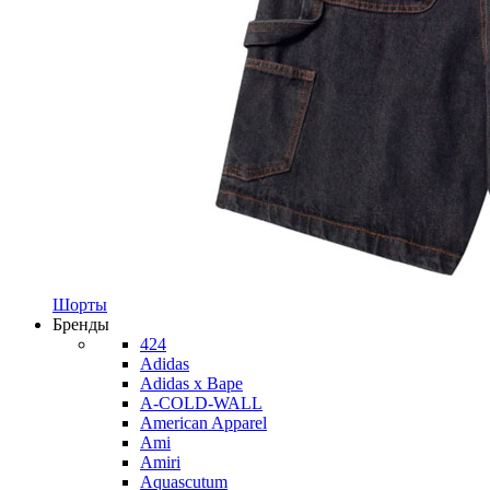
Шорты
Бренды
424
Adidas
Adidas x Bape
A-COLD-WALL
American Apparel
Ami
Amiri
Aquascutum