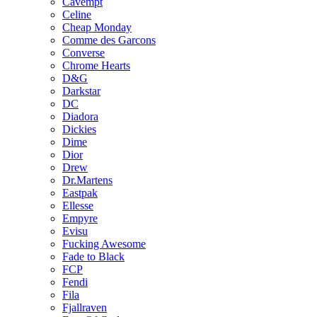
Cavempt
Celine
Cheap Monday
Comme des Garcons
Converse
Chrome Hearts
D&G
Darkstar
DC
Diadora
Dickies
Dime
Dior
Drew
Dr.Martens
Eastpak
Ellesse
Empyre
Evisu
Fucking Awesome
Fade to Black
FCP
Fendi
Fila
Fjallraven