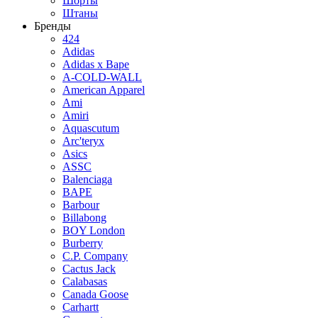
Шорты
Штаны
Бренды
424
Adidas
Adidas x Bape
A-COLD-WALL
American Apparel
Ami
Amiri
Aquascutum
Arc'teryx
Asics
ASSC
Balenciaga
BAPE
Barbour
Billabong
BOY London
Burberry
C.P. Company
Cactus Jack
Calabasas
Canada Goose
Carhartt