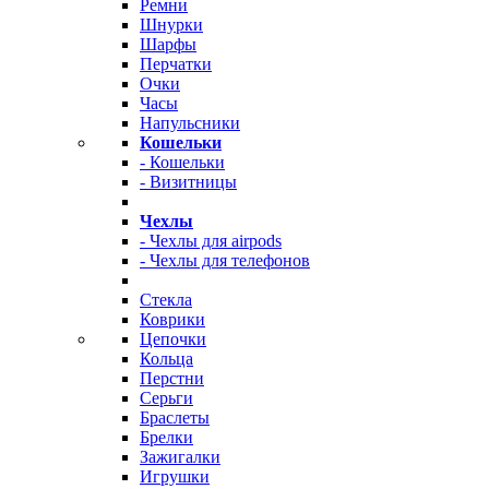
Ремни
Шнурки
Шарфы
Перчатки
Очки
Часы
Напульсники
Кошельки
- Кошельки
- Визитницы
Чехлы
- Чехлы для airpods
- Чехлы для телефонов
Стекла
Коврики
Цепочки
Кольца
Перстни
Серьги
Браслеты
Брелки
Зажигалки
Игрушки