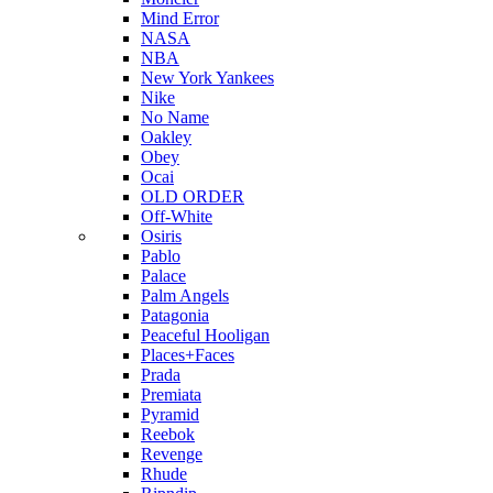
Mind Error
NASA
NBA
New York Yankees
Nike
No Name
Oakley
Obey
Ocai
OLD ORDER
Off-White
Osiris
Pablo
Palace
Palm Angels
Patagonia
Peaceful Hooligan
Places+Faces
Prada
Premiata
Pyramid
Reebok
Revenge
Rhude