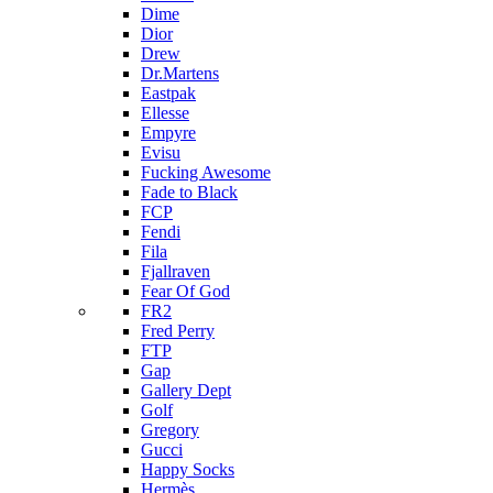
Dime
Dior
Drew
Dr.Martens
Eastpak
Ellesse
Empyre
Evisu
Fucking Awesome
Fade to Black
FCP
Fendi
Fila
Fjallraven
Fear Of God
FR2
Fred Perry
FTP
Gap
Gallery Dept
Golf
Gregory
Gucci
Happy Socks
Hermès