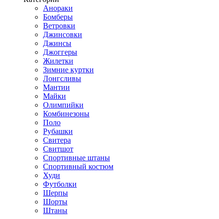
Анораки
Бомберы
Ветровки
Джинсовки
Джинсы
Джоггеры
Жилетки
Зимние куртки
Лонгсливы
Мантии
Майки
Олимпийки
Комбинезоны
Поло
Рубашки
Свитера
Свитшот
Спортивные штаны
Спортивный костюм
Худи
Футболки
Шерпы
Шорты
Штаны