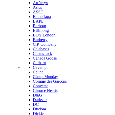
Arc'teryx
Asics
ASSC
Balenciaga
BAPE
Barbour
Billabong
BOY London
Burberry
C.P. Company
Calabasas
Cactus Jack
Canada Goose
Carhartt
Cavempt
Celine
Cheap Monday
Comme des Garcons
Converse
Chrome Hearts
D&G
Darkstar
DC
Diadora
Dickies