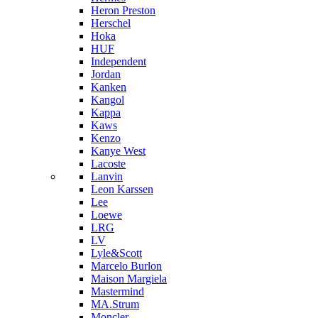
Heron Preston
Hersсhel
Hoka
HUF
Independent
Jordan
Kanken
Kangol
Kappa
Kaws
Kenzo
Kanye West
Lacoste
Lanvin
Leon Karssen
Lee
Loewe
LRG
LV
Lyle&Scott
Marcelo Burlon
Maison Margiela
Mastermind
MA.Strum
Moncler