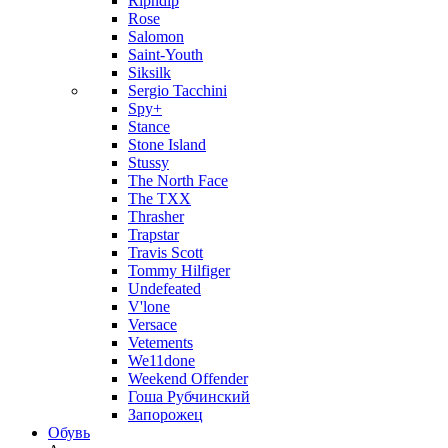
Ripndip
Rose
Salomon
Saint-Youth
Siksilk
Sergio Tacchini
Spy+
Stance
Stone Island
Stussy
The North Face
The TXX
Thrasher
Trapstar
Travis Scott
Tommy Hilfiger
Undefeated
V'lone
Versace
Vetements
We11done
Weekend Offender
Гоша Рубчинский
Запорожец
Обувь