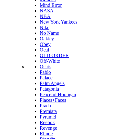
Mind Error
NASA
NBA
New York Yankees
Nike
No Name
Oakley
Obey
Ocai
OLD ORDER
Off-White
Osiris
Pablo
Palace
Palm Angels
Patagonia
Peaceful Hooligan
Places+Faces
Prada
Premiata
Pyramid
Reebok
Revenge
Rhude