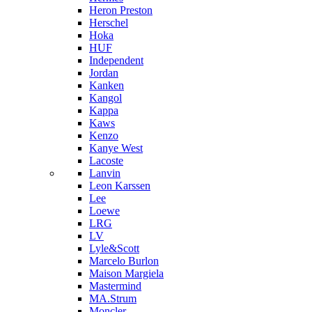
Heron Preston
Hersсhel
Hoka
HUF
Independent
Jordan
Kanken
Kangol
Kappa
Kaws
Kenzo
Kanye West
Lacoste
Lanvin
Leon Karssen
Lee
Loewe
LRG
LV
Lyle&Scott
Marcelo Burlon
Maison Margiela
Mastermind
MA.Strum
Moncler