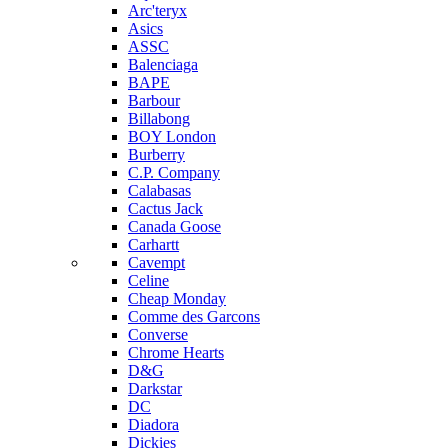
Arc'teryx
Asics
ASSC
Balenciaga
BAPE
Barbour
Billabong
BOY London
Burberry
C.P. Company
Calabasas
Cactus Jack
Canada Goose
Carhartt
Cavempt
Celine
Cheap Monday
Comme des Garcons
Converse
Chrome Hearts
D&G
Darkstar
DC
Diadora
Dickies