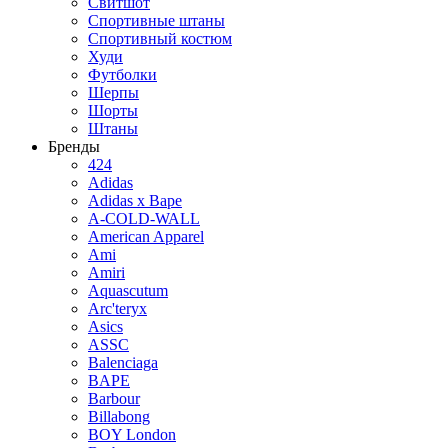
Свитшот
Спортивные штаны
Спортивный костюм
Худи
Футболки
Шерпы
Шорты
Штаны
Бренды
424
Adidas
Adidas x Bape
A-COLD-WALL
American Apparel
Ami
Amiri
Aquascutum
Arc'teryx
Asics
ASSC
Balenciaga
BAPE
Barbour
Billabong
BOY London