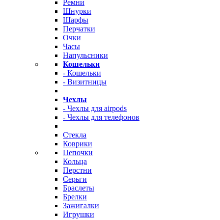
Ремни
Шнурки
Шарфы
Перчатки
Очки
Часы
Напульсники
Кошельки
- Кошельки
- Визитницы
Чехлы
- Чехлы для airpods
- Чехлы для телефонов
Стекла
Коврики
Цепочки
Кольца
Перстни
Серьги
Браслеты
Брелки
Зажигалки
Игрушки