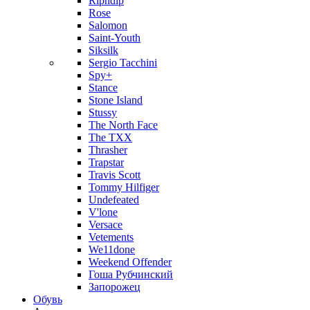
Ripndip
Rose
Salomon
Saint-Youth
Siksilk
Sergio Tacchini
Spy+
Stance
Stone Island
Stussy
The North Face
The TXX
Thrasher
Trapstar
Travis Scott
Tommy Hilfiger
Undefeated
V'lone
Versace
Vetements
We11done
Weekend Offender
Гоша Рубчинский
Запорожец
Обувь