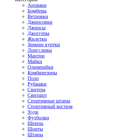
Анораки
Бомберы
Ветровки
Джинсовки
Джинсы
Джоггеры
Жилетки
Зимние куртки
Лонгсливы
Мантии
Майки
Олимпийки
Комбинезоны
Поло
Рубашки
Свитера
Свитшот
Спортивные штаны
Спортивный костюм
Худи
Футболки
Шерпы
Шорты
Штаны