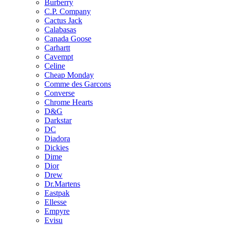
Burberry
C.P. Company
Cactus Jack
Calabasas
Canada Goose
Carhartt
Cavempt
Celine
Cheap Monday
Comme des Garcons
Converse
Chrome Hearts
D&G
Darkstar
DC
Diadora
Dickies
Dime
Dior
Drew
Dr.Martens
Eastpak
Ellesse
Empyre
Evisu