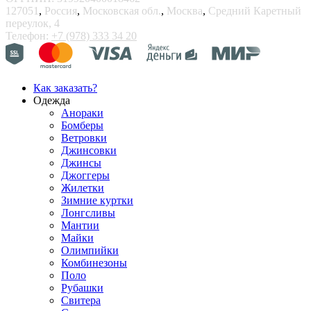
127051
,
Россия
,
Московская обл.
,
Москва
,
Средний Каретный
переулок, 4
Телефон:
+7 (978) 333 34 20
Как заказать?
Одежда
Анораки
Бомберы
Ветровки
Джинсовки
Джинсы
Джоггеры
Жилетки
Зимние куртки
Лонгсливы
Мантии
Майки
Олимпийки
Комбинезоны
Поло
Рубашки
Свитера