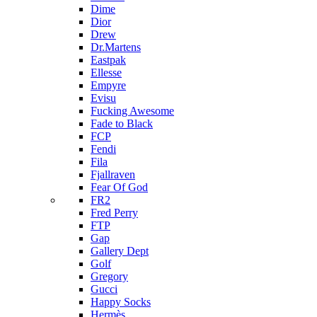
Dime
Dior
Drew
Dr.Martens
Eastpak
Ellesse
Empyre
Evisu
Fucking Awesome
Fade to Black
FCP
Fendi
Fila
Fjallraven
Fear Of God
FR2
Fred Perry
FTP
Gap
Gallery Dept
Golf
Gregory
Gucci
Happy Socks
Hermès