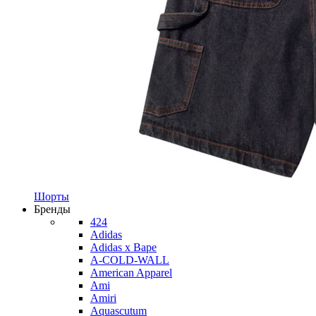
Шорты
Бренды
424
Adidas
Adidas x Bape
A-COLD-WALL
American Apparel
Ami
Amiri
Aquascutum