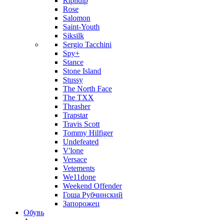
Ripndip
Rose
Salomon
Saint-Youth
Siksilk
Sergio Tacchini
Spy+
Stance
Stone Island
Stussy
The North Face
The TXX
Thrasher
Trapstar
Travis Scott
Tommy Hilfiger
Undefeated
V'lone
Versace
Vetements
We11done
Weekend Offender
Гоша Рубчинский
Запорожец
Обувь