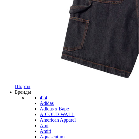
Шорты
Бренды
424
Adidas
Adidas x Bape
A-COLD-WALL
American Apparel
Ami
Amiri
Aquascutum