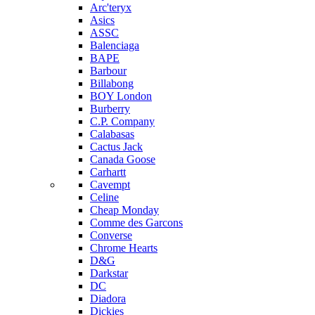
Arc'teryx
Asics
ASSC
Balenciaga
BAPE
Barbour
Billabong
BOY London
Burberry
C.P. Company
Calabasas
Cactus Jack
Canada Goose
Carhartt
Cavempt
Celine
Cheap Monday
Comme des Garcons
Converse
Chrome Hearts
D&G
Darkstar
DC
Diadora
Dickies