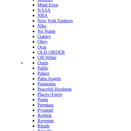
Mind Error
NASA
NBA
New York Yankees
Nike
No Name
Oakley
Obey
Ocai
OLD ORDER
Off-White
Osiris
Pablo
Palace
Palm Angels
Patagonia
Peaceful Hooligan
Places+Faces
Prada
Premiata
Pyramid
Reebok
Revenge
Rhude