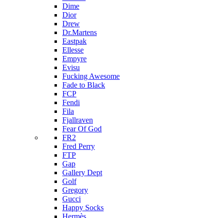
Dime
Dior
Drew
Dr.Martens
Eastpak
Ellesse
Empyre
Evisu
Fucking Awesome
Fade to Black
FCP
Fendi
Fila
Fjallraven
Fear Of God
FR2
Fred Perry
FTP
Gap
Gallery Dept
Golf
Gregory
Gucci
Happy Socks
Hermès