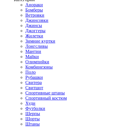
Анораки
Бомберы
Ветровки
Джинсовки
Джинсы
Джоггеры
Жилетки
Зимние куртки
Лонгсливы
Мантии
Майки
Олимпийки
Комбинезоны
Поло
Рубашки
Свитера
Свитшот
Спортивные штаны
Спортивный костюм
Худи
Футболки
Шерпы
Шорты
Штаны