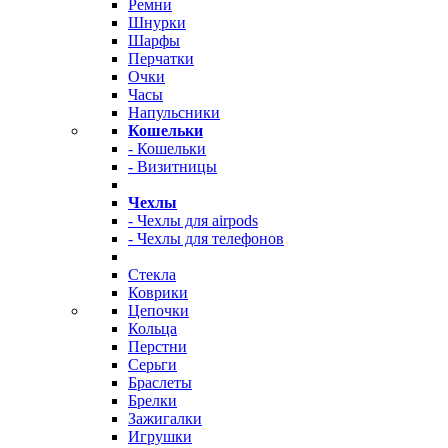
Ремни
Шнурки
Шарфы
Перчатки
Очки
Часы
Напульсники
Кошельки
- Кошельки
- Визитницы
Чехлы
- Чехлы для airpods
- Чехлы для телефонов
Стекла
Коврики
Цепочки
Кольца
Перстни
Серьги
Браслеты
Брелки
Зажигалки
Игрушки