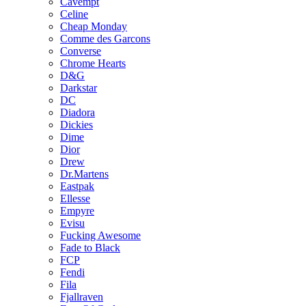
Cavempt
Celine
Cheap Monday
Comme des Garcons
Converse
Chrome Hearts
D&G
Darkstar
DC
Diadora
Dickies
Dime
Dior
Drew
Dr.Martens
Eastpak
Ellesse
Empyre
Evisu
Fucking Awesome
Fade to Black
FCP
Fendi
Fila
Fjallraven