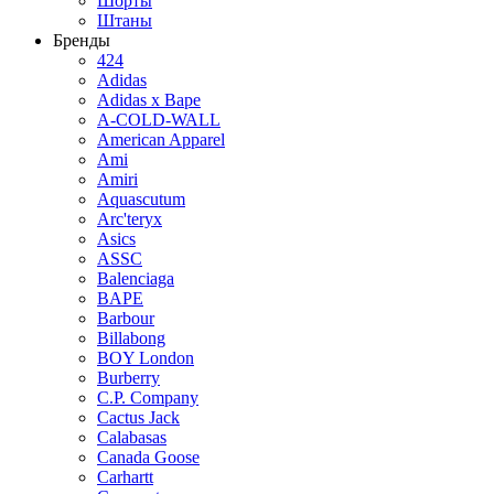
Шорты
Штаны
Бренды
424
Adidas
Adidas x Bape
A-COLD-WALL
American Apparel
Ami
Amiri
Aquascutum
Arc'teryx
Asics
ASSC
Balenciaga
BAPE
Barbour
Billabong
BOY London
Burberry
C.P. Company
Cactus Jack
Calabasas
Canada Goose
Carhartt