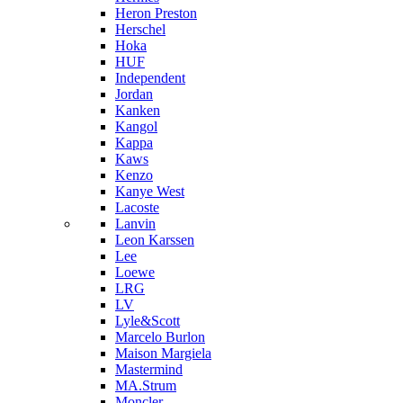
Heron Preston
Hersсhel
Hoka
HUF
Independent
Jordan
Kanken
Kangol
Kappa
Kaws
Kenzo
Kanye West
Lacoste
Lanvin
Leon Karssen
Lee
Loewe
LRG
LV
Lyle&Scott
Marcelo Burlon
Maison Margiela
Mastermind
MA.Strum
Moncler