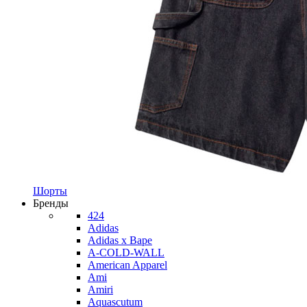
Шорты
Бренды
424
Adidas
Adidas x Bape
A-COLD-WALL
American Apparel
Ami
Amiri
Aquascutum