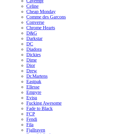
Cavempt
Celine
Cheap Monday
Comme des Garcons
Converse
Chrome Hearts
D&G
Darkstar
DC
Diadora
Dickies
Dime
Dior
Drew
Dr.Martens
Eastpak
Ellesse
Empyre
Evisu
Fucking Awesome
Fade to Black
FCP
Fendi
Fila
Fjallraven