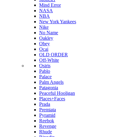
Mind Error
NASA
NBA
New York Yankees
Nike
No Name
Oakley
Obey
Ocai
OLD ORDER
Off-White
Osiris
Pablo
Palace
Palm Angels
Patagonia
Peaceful Hooligan
Places+Faces
Prada
Premiata
Pyramid
Reebok
Revenge
Rhude