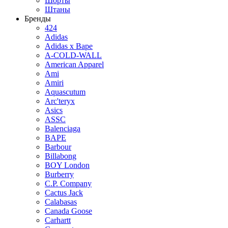
Шорты
Штаны
Бренды
424
Adidas
Adidas x Bape
A-COLD-WALL
American Apparel
Ami
Amiri
Aquascutum
Arc'teryx
Asics
ASSC
Balenciaga
BAPE
Barbour
Billabong
BOY London
Burberry
C.P. Company
Cactus Jack
Calabasas
Canada Goose
Carhartt