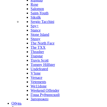
Ripndip
Rose
Salomon
Saint-Youth
Siksilk
Sergio Tacchini
Spy+
Stance
Stone Island
Stussy
The North Face
The TXX
Thrasher
Trapstar
Travis Scott
Tommy Hilfiger
Undefeated
V'lone
Versace
Vetements
We11done
Weekend Offender
Гоша Рубчинский
Запорожец
Обувь