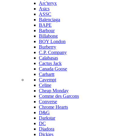
Arc'teryx
Asics
ASSC
Balenciaga
BAPE
Barbour
Billabong
BOY London
Burberry
C.P. Company
Calabasas
Cactus Jack
Canada Goose
Carhartt
Cavempt
Celine
Cheap Monday
Comme des Garcons
Converse
Chrome Hearts
D&G
Darkstar
DC
Diadora
Dickies