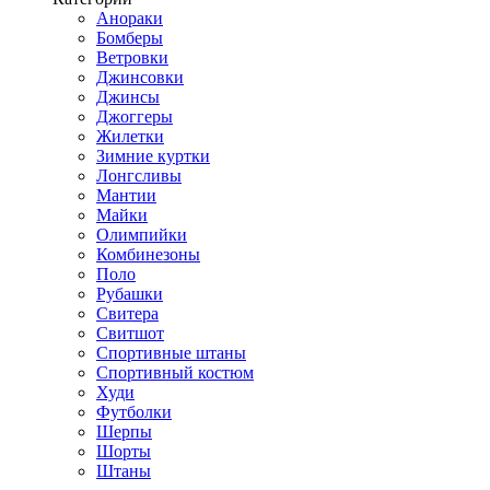
Анораки
Бомберы
Ветровки
Джинсовки
Джинсы
Джоггеры
Жилетки
Зимние куртки
Лонгсливы
Мантии
Майки
Олимпийки
Комбинезоны
Поло
Рубашки
Свитера
Свитшот
Спортивные штаны
Спортивный костюм
Худи
Футболки
Шерпы
Шорты
Штаны