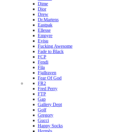
Dime
Dior
Drew
Dr.Martens
Eastpak
Ellesse
Empyre
Evisu
Fucking Awesome
Fade to Black
FCP
Fendi
Fila
Fjallraven
Fear Of God
FR2
Fred Perry
FTP
Gap
Gallery Dept
Golf
Gregory
Gucci
Happy Socks
Hermès