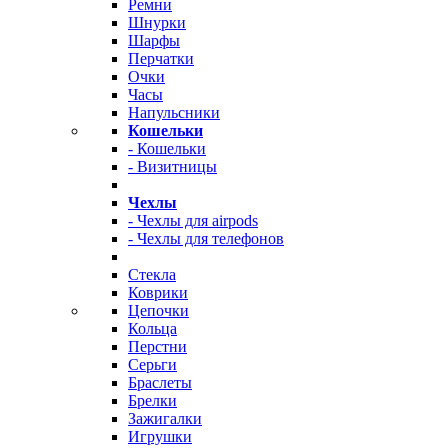
Ремни
Шнурки
Шарфы
Перчатки
Очки
Часы
Напульсники
Кошельки
- Кошельки
- Визитницы
Чехлы
- Чехлы для airpods
- Чехлы для телефонов
Стекла
Коврики
Цепочки
Кольца
Перстни
Серьги
Браслеты
Брелки
Зажигалки
Игрушки