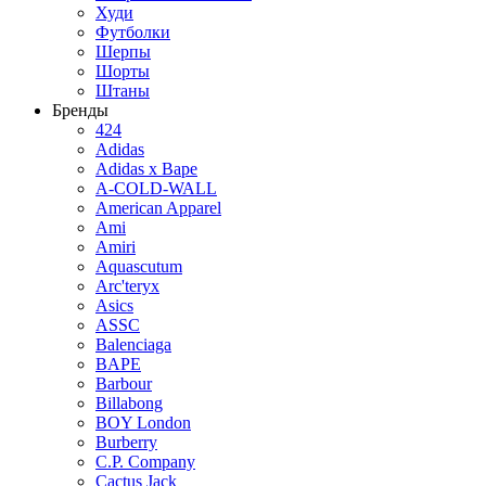
Худи
Футболки
Шерпы
Шорты
Штаны
Бренды
424
Adidas
Adidas x Bape
A-COLD-WALL
American Apparel
Ami
Amiri
Aquascutum
Arc'teryx
Asics
ASSC
Balenciaga
BAPE
Barbour
Billabong
BOY London
Burberry
C.P. Company
Cactus Jack