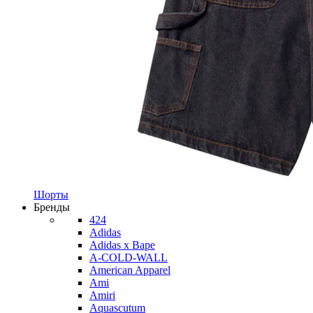
Шорты
Бренды
424
Adidas
Adidas x Bape
A-COLD-WALL
American Apparel
Ami
Amiri
Aquascutum