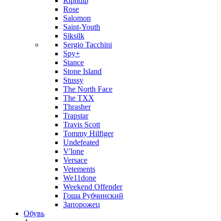
Ripndip
Rose
Salomon
Saint-Youth
Siksilk
Sergio Tacchini
Spy+
Stance
Stone Island
Stussy
The North Face
The TXX
Thrasher
Trapstar
Travis Scott
Tommy Hilfiger
Undefeated
V'lone
Versace
Vetements
We11done
Weekend Offender
Гоша Рубчинский
Запорожец
Обувь