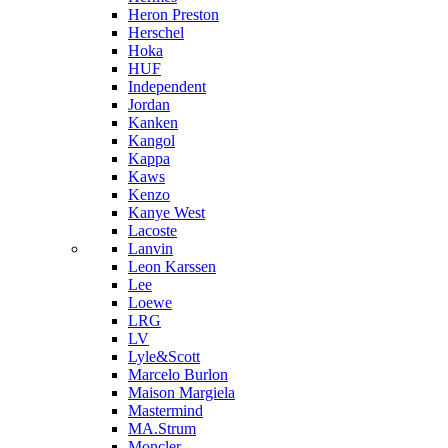
Heron Preston
Hersсhel
Hoka
HUF
Independent
Jordan
Kanken
Kangol
Kappa
Kaws
Kenzo
Kanye West
Lacoste
Lanvin
Leon Karssen
Lee
Loewe
LRG
LV
Lyle&Scott
Marcelo Burlon
Maison Margiela
Mastermind
MA.Strum
Moncler