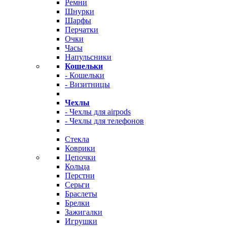
Ремни
Шнурки
Шарфы
Перчатки
Очки
Часы
Напульсники
Кошельки
- Кошельки
- Визитницы
Чехлы
- Чехлы для airpods
- Чехлы для телефонов
Стекла
Коврики
Цепочки
Кольца
Перстни
Серьги
Браслеты
Брелки
Зажигалки
Игрушки