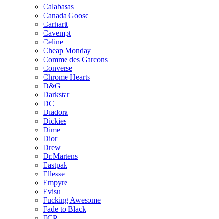
Calabasas
Canada Goose
Carhartt
Cavempt
Celine
Cheap Monday
Comme des Garcons
Converse
Chrome Hearts
D&G
Darkstar
DC
Diadora
Dickies
Dime
Dior
Drew
Dr.Martens
Eastpak
Ellesse
Empyre
Evisu
Fucking Awesome
Fade to Black
FCP