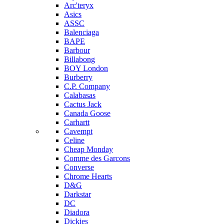
Arc'teryx
Asics
ASSC
Balenciaga
BAPE
Barbour
Billabong
BOY London
Burberry
C.P. Company
Calabasas
Cactus Jack
Canada Goose
Carhartt
Cavempt
Celine
Cheap Monday
Comme des Garcons
Converse
Chrome Hearts
D&G
Darkstar
DC
Diadora
Dickies