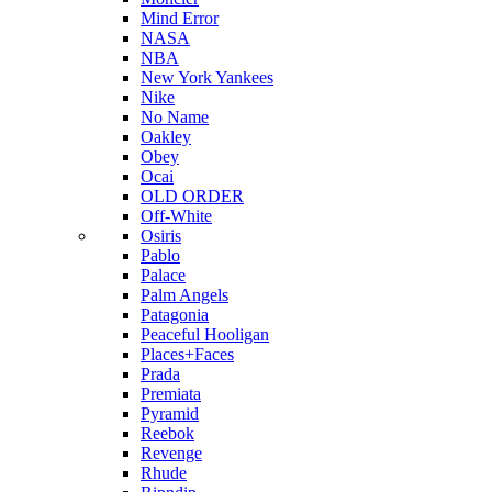
Mind Error
NASA
NBA
New York Yankees
Nike
No Name
Oakley
Obey
Ocai
OLD ORDER
Off-White
Osiris
Pablo
Palace
Palm Angels
Patagonia
Peaceful Hooligan
Places+Faces
Prada
Premiata
Pyramid
Reebok
Revenge
Rhude