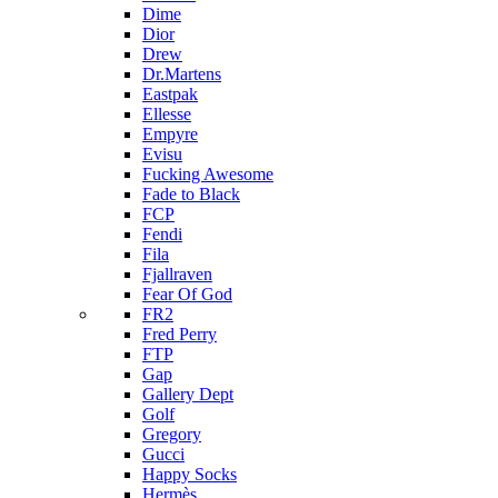
Dime
Dior
Drew
Dr.Martens
Eastpak
Ellesse
Empyre
Evisu
Fucking Awesome
Fade to Black
FCP
Fendi
Fila
Fjallraven
Fear Of God
FR2
Fred Perry
FTP
Gap
Gallery Dept
Golf
Gregory
Gucci
Happy Socks
Hermès