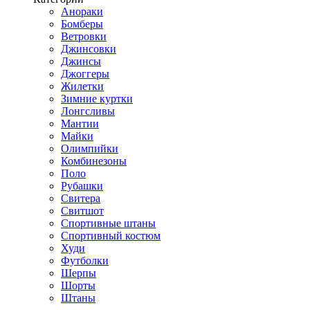
Анораки
Бомберы
Ветровки
Джинсовки
Джинсы
Джоггеры
Жилетки
Зимние куртки
Лонгсливы
Мантии
Майки
Олимпийки
Комбинезоны
Поло
Рубашки
Свитера
Свитшот
Спортивные штаны
Спортивный костюм
Худи
Футболки
Шерпы
Шорты
Штаны