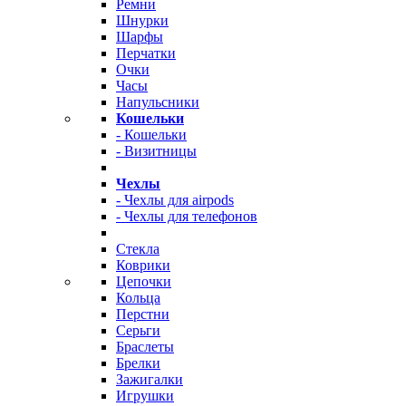
Ремни
Шнурки
Шарфы
Перчатки
Очки
Часы
Напульсники
Кошельки
- Кошельки
- Визитницы
Чехлы
- Чехлы для airpods
- Чехлы для телефонов
Стекла
Коврики
Цепочки
Кольца
Перстни
Серьги
Браслеты
Брелки
Зажигалки
Игрушки