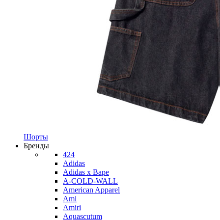
Шорты
Бренды
424
Adidas
Adidas x Bape
A-COLD-WALL
American Apparel
Ami
Amiri
Aquascutum