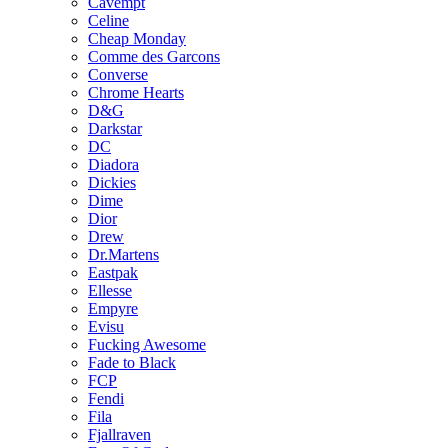
Cavempt
Celine
Cheap Monday
Comme des Garcons
Converse
Chrome Hearts
D&G
Darkstar
DC
Diadora
Dickies
Dime
Dior
Drew
Dr.Martens
Eastpak
Ellesse
Empyre
Evisu
Fucking Awesome
Fade to Black
FCP
Fendi
Fila
Fjallraven