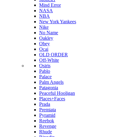
Mind Error
NASA
NBA
New York Yankees
Nike
No Name
Oakley
Obey
Ocai
OLD ORDER
Off-White
Osiris
Pablo
Palace
Palm Angels
Patagonia
Peaceful Hooligan
Places+Faces
Prada
Premiata
Pyramid
Reebok
Revenge
Rhude