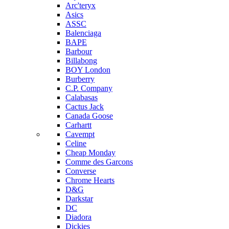
Arc'teryx
Asics
ASSC
Balenciaga
BAPE
Barbour
Billabong
BOY London
Burberry
C.P. Company
Calabasas
Cactus Jack
Canada Goose
Carhartt
Cavempt
Celine
Cheap Monday
Comme des Garcons
Converse
Chrome Hearts
D&G
Darkstar
DC
Diadora
Dickies