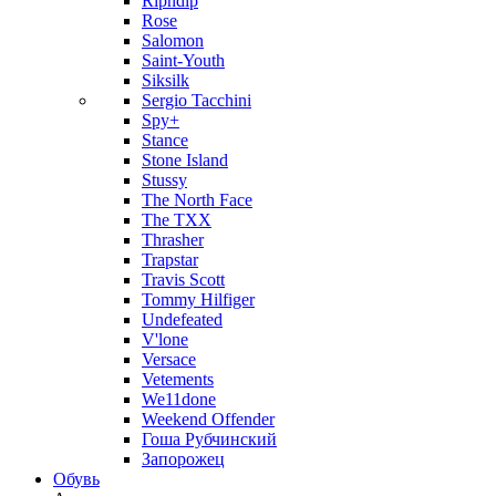
Ripndip
Rose
Salomon
Saint-Youth
Siksilk
Sergio Tacchini
Spy+
Stance
Stone Island
Stussy
The North Face
The TXX
Thrasher
Trapstar
Travis Scott
Tommy Hilfiger
Undefeated
V'lone
Versace
Vetements
We11done
Weekend Offender
Гоша Рубчинский
Запорожец
Обувь