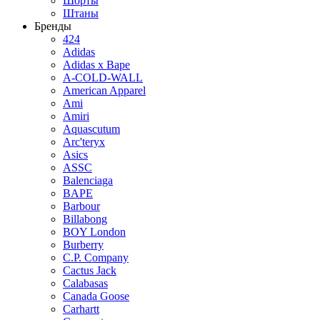
Шорты
Штаны
Бренды
424
Adidas
Adidas x Bape
A-COLD-WALL
American Apparel
Ami
Amiri
Aquascutum
Arc'teryx
Asics
ASSC
Balenciaga
BAPE
Barbour
Billabong
BOY London
Burberry
C.P. Company
Cactus Jack
Calabasas
Canada Goose
Carhartt