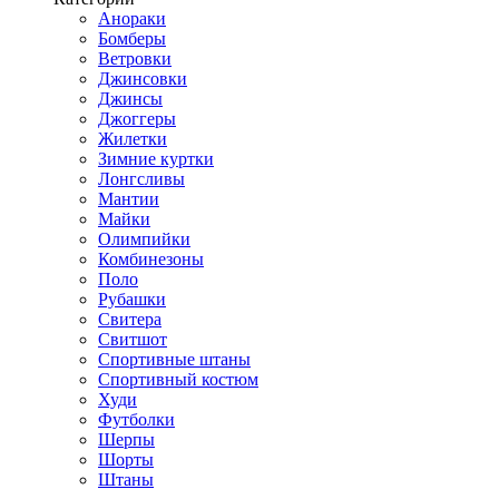
Анораки
Бомберы
Ветровки
Джинсовки
Джинсы
Джоггеры
Жилетки
Зимние куртки
Лонгсливы
Мантии
Майки
Олимпийки
Комбинезоны
Поло
Рубашки
Свитера
Свитшот
Спортивные штаны
Спортивный костюм
Худи
Футболки
Шерпы
Шорты
Штаны