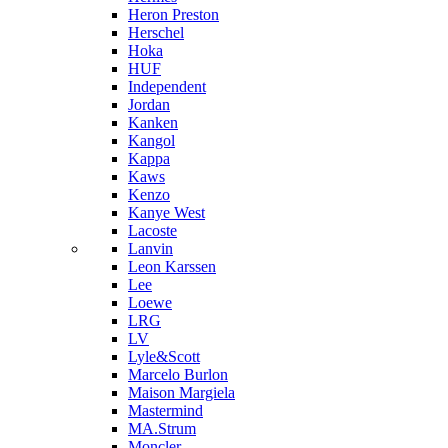
Heron Preston
Hersсhel
Hoka
HUF
Independent
Jordan
Kanken
Kangol
Kappa
Kaws
Kenzo
Kanye West
Lacoste
Lanvin
Leon Karssen
Lee
Loewe
LRG
LV
Lyle&Scott
Marcelo Burlon
Maison Margiela
Mastermind
MA.Strum
Moncler