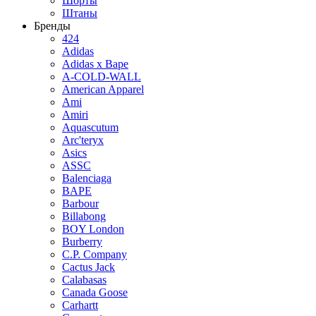
Шорты
Штаны
Бренды
424
Adidas
Adidas x Bape
A-COLD-WALL
American Apparel
Ami
Amiri
Aquascutum
Arc'teryx
Asics
ASSC
Balenciaga
BAPE
Barbour
Billabong
BOY London
Burberry
C.P. Company
Cactus Jack
Calabasas
Canada Goose
Carhartt