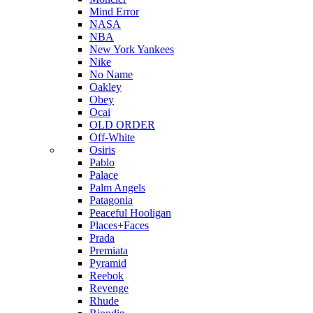
Mind Error
NASA
NBA
New York Yankees
Nike
No Name
Oakley
Obey
Ocai
OLD ORDER
Off-White
Osiris
Pablo
Palace
Palm Angels
Patagonia
Peaceful Hooligan
Places+Faces
Prada
Premiata
Pyramid
Reebok
Revenge
Rhude