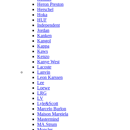
Heron Preston
Hersсhel
Hoka
HUF
Independent
Jordan
Kanken
Kangol
Kappa
Kaws
Kenzo
Kanye West
Lacoste
Lanvin
Leon Karssen
Lee
Loewe
LRG
LV
Lyle&Scott
Marcelo Burlon
Maison Margiela
Mastermind
MA.Strum
Moncler