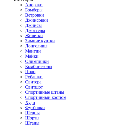
Анораки
Бомберы
Ветровки
Джинсовки
Джинсы
Джоггеры
Жилетки
Зимние куртки
Лонгсливы
Мантии
Майки
Олимпийки
Комбинезоны
Поло
Рубашки
Свитера
Свитшот
Спортивные штаны
Спортивный костюм
Худи
Футболки
Шерпы
Шорты
Штаны