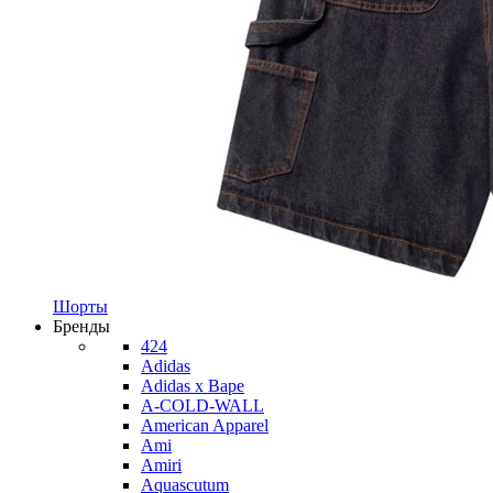
Шорты
Бренды
424
Adidas
Adidas x Bape
A-COLD-WALL
American Apparel
Ami
Amiri
Aquascutum