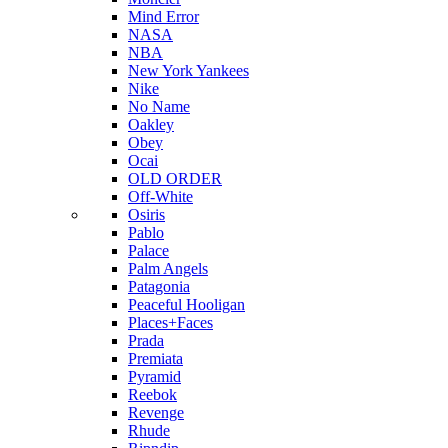
Mind Error
NASA
NBA
New York Yankees
Nike
No Name
Oakley
Obey
Ocai
OLD ORDER
Off-White
Osiris
Pablo
Palace
Palm Angels
Patagonia
Peaceful Hooligan
Places+Faces
Prada
Premiata
Pyramid
Reebok
Revenge
Rhude