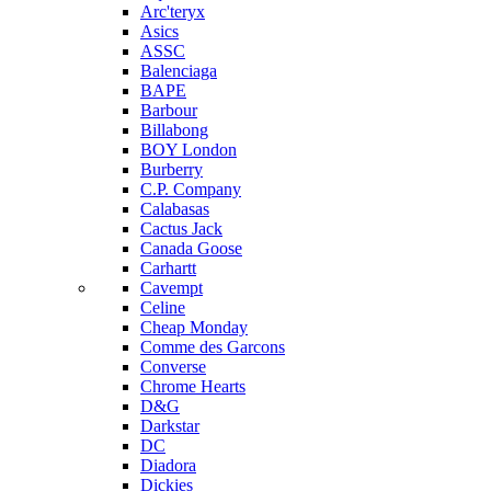
Arc'teryx
Asics
ASSC
Balenciaga
BAPE
Barbour
Billabong
BOY London
Burberry
C.P. Company
Calabasas
Cactus Jack
Canada Goose
Carhartt
Cavempt
Celine
Cheap Monday
Comme des Garcons
Converse
Chrome Hearts
D&G
Darkstar
DC
Diadora
Dickies