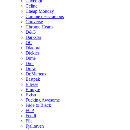
Cavempt
Celine
Cheap Monday
Comme des Garcons
Converse
Chrome Hearts
D&G
Darkstar
DC
Diadora
Dickies
Dime
Dior
Drew
Dr.Martens
Eastpak
Ellesse
Empyre
Evisu
Fucking Awesome
Fade to Black
FCP
Fendi
Fila
Fjallraven