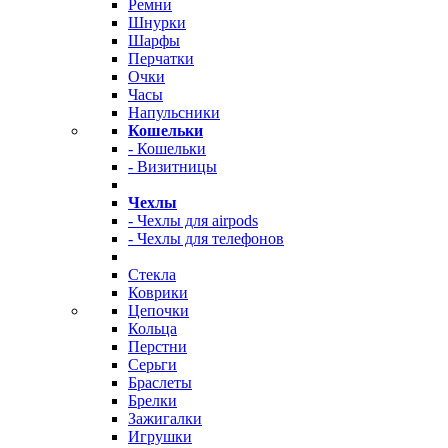
Ремни
Шнурки
Шарфы
Перчатки
Очки
Часы
Напульсники
Кошельки
- Кошельки
- Визитницы
Чехлы
- Чехлы для airpods
- Чехлы для телефонов
Стекла
Коврики
Цепочки
Кольца
Перстни
Серьги
Браслеты
Брелки
Зажигалки
Игрушки