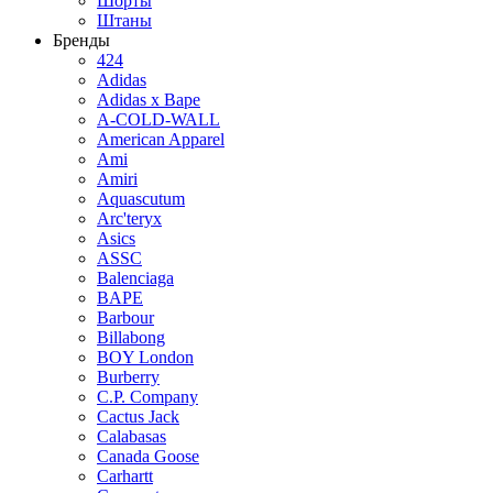
Шорты
Штаны
Бренды
424
Adidas
Adidas x Bape
A-COLD-WALL
American Apparel
Ami
Amiri
Aquascutum
Arc'teryx
Asics
ASSC
Balenciaga
BAPE
Barbour
Billabong
BOY London
Burberry
C.P. Company
Cactus Jack
Calabasas
Canada Goose
Carhartt