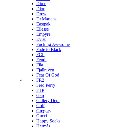
Dime
Dior
Drew
Dr.Martens
Eastpak
Ellesse
Empyre
Evisu
Fucking Awesome
Fade to Black
FCP
Fendi
Fila
Fjallraven
Fear Of God
FR2
Fred Perry
FTP
Gap
Gallery Dept
Golf
Gregory
Gucci
Happy Socks
Hermès