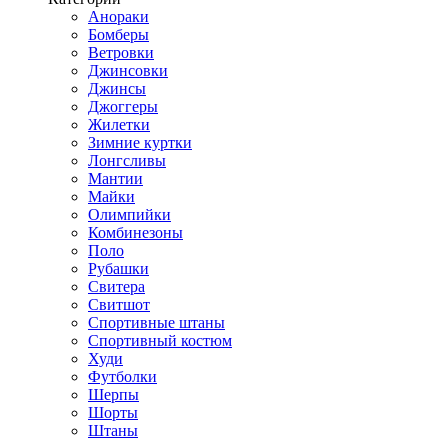
Анораки
Бомберы
Ветровки
Джинсовки
Джинсы
Джоггеры
Жилетки
Зимние куртки
Лонгсливы
Мантии
Майки
Олимпийки
Комбинезоны
Поло
Рубашки
Свитера
Свитшот
Спортивные штаны
Спортивный костюм
Худи
Футболки
Шерпы
Шорты
Штаны