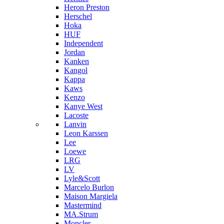
Heron Preston
Hersсhel
Hoka
HUF
Independent
Jordan
Kanken
Kangol
Kappa
Kaws
Kenzo
Kanye West
Lacoste
Lanvin
Leon Karssen
Lee
Loewe
LRG
LV
Lyle&Scott
Marcelo Burlon
Maison Margiela
Mastermind
MA.Strum
Moncler