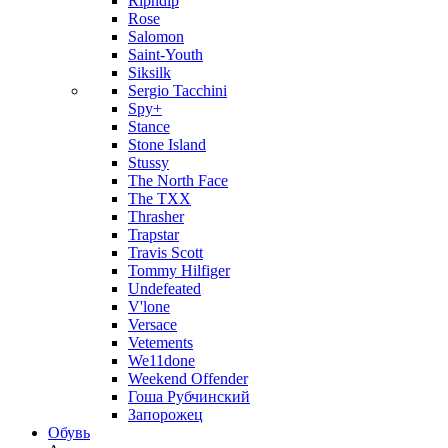
Ripndip
Rose
Salomon
Saint-Youth
Siksilk
Sergio Tacchini
Spy+
Stance
Stone Island
Stussy
The North Face
The TXX
Thrasher
Trapstar
Travis Scott
Tommy Hilfiger
Undefeated
V'lone
Versace
Vetements
We11done
Weekend Offender
Гоша Рубчинский
Запорожец
Обувь